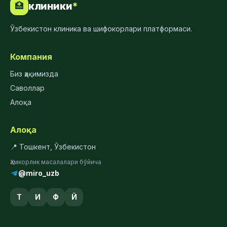
клиники
*
🏥
Ўзбекистон клиника ва шифокорлари платформаси.
Компания
Биз ҳақимизда
Саволлар
Алоқа
Алоқа
📍 Тошкент, Ўзбекистон
Ҳамкорлик масалалари бўйича
@miro_uzb
Т
И
Ф
Й