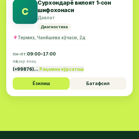
Сурхондарё вилоят 1-сон
С
шифохонаси
Давлат
Диагностика
Термиз, Чанйшева кўчаси, 2д
пн–пт:
09:00–17:00
Ҳозир ёпиқ
(+99876)…
Рақамни кўрсатиш
Ёзилиш
Батафсил