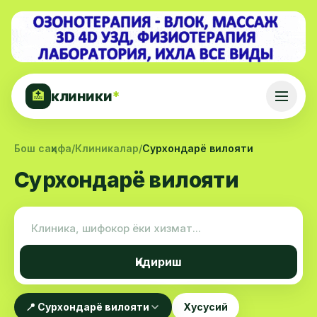
клиники
*
🏥
Бош саҳифа
/
Клиникалар
/
Сурхондарё вилояти
Сурхондарё вилояти
Қидириш
📍 Сурхондарё вилояти
Хусусий