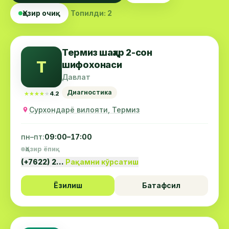
Ҳозир очиқ
Топилди: 2
Термиз шаҳар 2-сон
Т
шифохонаси
Давлат
Диагностика
★★★★★
★★★★★
4.2
Сурхондарё вилояти, Термиз
пн–пт:
09:00–17:00
Ҳозир ёпиқ
(+7622) 2…
Рақамни кўрсатиш
Ёзилиш
Батафсил