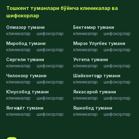
Тошкент туманлари бўйича клиникалар ва
шифокорлар
Олмазор тумани
Бектемир тумани
клиникалар
·
шифокорлар
клиникалар
·
шифокорлар
Миробод тумани
Мирзо Улуғбек тумани
клиникалар
·
шифокорлар
клиникалар
·
шифокорлар
Сергели тумани
Учтепа тумани
клиникалар
·
шифокорлар
клиникалар
·
шифокорлар
Чилонзор тумани
Шайхонтоҳур тумани
клиникалар
·
шифокорлар
клиникалар
·
шифокорлар
Юнусобод тумани
Яккасарой тумани
клиникалар
·
шифокорлар
клиникалар
·
шифокорлар
Янгиҳаёт тумани
Яшнобод тумани
клиникалар
·
шифокорлар
клиникалар
·
шифокорлар