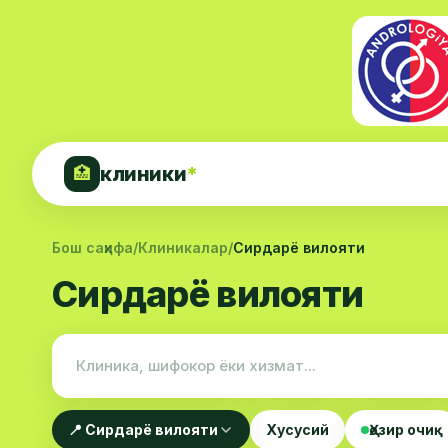
клиники
*
🏥
Бош саҳифа
/
Клиникалар
/
Сирдарё вилояти
Сирдарё вилояти
📍 Сирдарё вилояти
Хусусий
Ҳозир очиқ