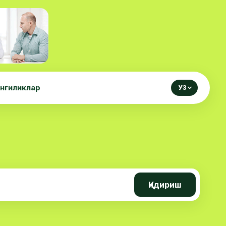
нгиликлар
УЗ
Қидириш