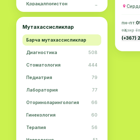
Қорақалпоғистон
Сирда
7
Республикаси
Навоий вилояти
5
пн–пт:
0
Мутахассисликлар
Ҳозир ё
Жиззах вилояти
3
(+367) 
Барча мутахассисликлар
Сурхондарё вилояти
2
Диагностика
508
Сирдарё вилояти
2
Стоматология
444
Хоразм вилояти
2
Педиатрия
79
Лаборатория
77
Оториноларингология
66
Гинекология
60
Терапия
56
Неврология
51