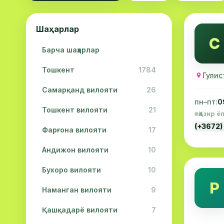
Шаҳарлар
С
Барча шаҳарлар
Тошкент
1784
Гулис
Самарқанд вилояти
26
пн–пт:
0
Тошкент вилояти
21
Ҳозир ё
(+3672)
Фарғона вилояти
17
Андижон вилояти
10
Бухоро вилояти
10
Р
Наманган вилояти
9
Қашқадарё вилояти
7