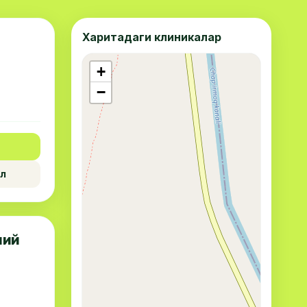
Харитадаги клиникалар
+
−
л
мий