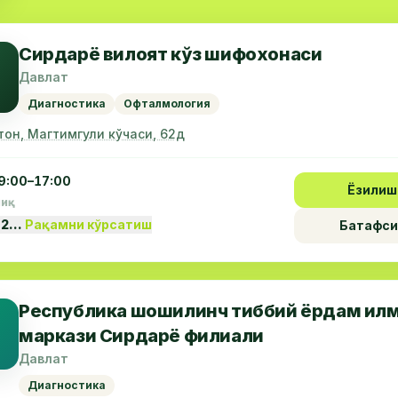
Сирдарё вилоят кўз шифохонаси
Давлат
Диагностика
Офталмология
тон, Магтимгули кўчаси, 62д
9:00–17:00
Ёзилиш
пиқ
 2…
Рақамни кўрсатиш
Батафси
Республика шошилинч тиббий ёрдам ил
маркази Сирдарё филиали
Давлат
Диагностика