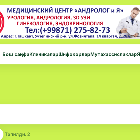
Бош саҳифа
Клиникалар
Шифокорлар
Мутахассисликлар
Я
Топилди: 2