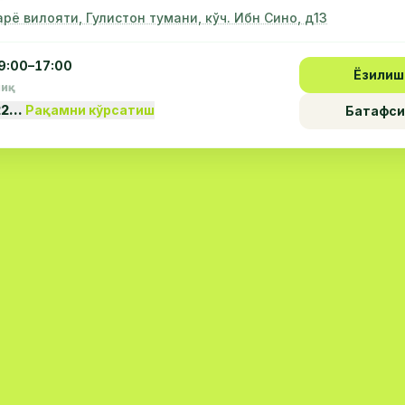
рё вилояти, Гулистон тумани, кўч. Ибн Сино, д13
9:00–17:00
Ёзилиш
пиқ
22…
Рақамни кўрсатиш
Батафси