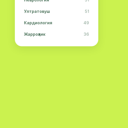
Ултратовуш
51
Кардиология
49
Жарроҳлик
36
Физиотерапия
31
Косметология
28
Урология
28
Офталмология
26
Дерматология
23
Эндокринология
21
Нейропатология
21
Эмбриология
20