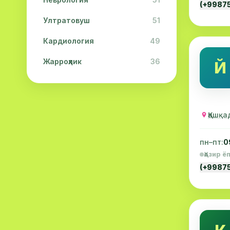
(+9987
Ултратовуш
51
Кардиология
49
Жарроҳлик
36
Й
Физиотерапия
31
Косметология
28
Қашқа
Урология
28
пн–пт:
0
Офталмология
26
Ҳозир ё
Дерматология
23
(+9987
Эндокринология
21
Нейропатология
21
Эмбриология
20