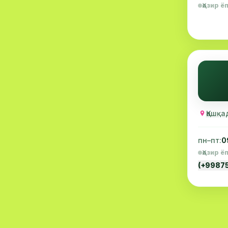
Ҳозир ё
Проктология
8
Пулмонология
8
Флебология
8
Радиология
8
Анестезиология
7
Қашқа
Наркология
7
МССТ
7
пн–пт:
0
Ҳозир ё
Иммунология
6
(+9987
Онкология
6
Пластик жарроҳлик
6
Психиатрия
6