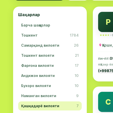
Шаҳарлар
Р
Барча шаҳарлар
Тошкент
1784
★★★★★
★★★★★
Қарши
Самарқанд вилояти
26
Тошкент вилояти
21
пн–пт:
0
Ҳозир ё
Фарғона вилояти
17
(+9987
Андижон вилояти
10
Бухоро вилояти
10
Наманган вилояти
9
С
Қашқадарё вилояти
7