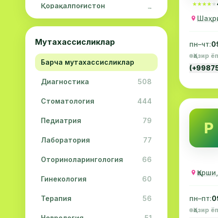
★★★★★
★★★★★
Қорақалпоғистон
7
Республикаси
Шаҳри
Навоий вилояти
5
Мутахассисликлар
пн–чт:
0
Жиззах вилояти
3
Ҳозир ё
Барча мутахассисликлар
(+9987
Сурхондарё вилояти
2
Диагностика
508
Сирдарё вилояти
2
Стоматология
444
Хоразм вилояти
2
Педиатрия
79
Р
Лаборатория
77
Оториноларингология
66
Қарши
Гинекология
60
Терапия
56
пн–пт:
0
Ҳозир ё
Неврология
51