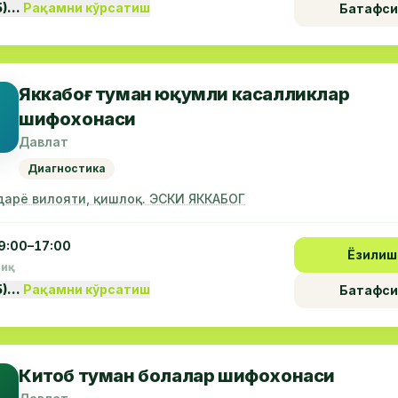
5)…
Рақамни кўрсатиш
Батафси
Яккабоғ туман юқумли касалликлар
шифохонаси
Давлат
Диагностика
дарё вилояти, қишлоқ. ЭСКИ ЯККАБОГ
9:00–17:00
Ёзилиш
пиқ
5)…
Рақамни кўрсатиш
Батафси
Китоб туман болалар шифохонаси