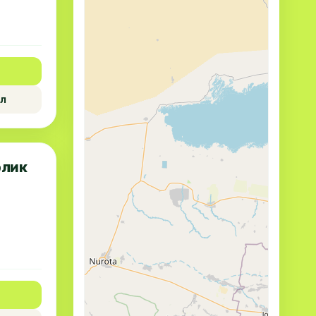
л
рлик