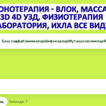
Бош саҳифа
Клиникалар
Шифокорлар
Мутахассисликлар
Я
иқ
Топилди: 7