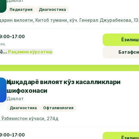
Давлат
Педиатрия
Диагностика
дарин вилояти, Китоб тумани, кўч. Генерал Джурабекова, 13
9:00–17:00
Ёзилиш
пиқ
5)…
Рақамни кўрсатиш
Батафси
Қашқадарё вилоят кўз касалликлари
шифохонаси
Давлат
Диагностика
Офталмология
, Ўзбекистон кўчаси, 274д
9:00–17:00
Ёзилиш