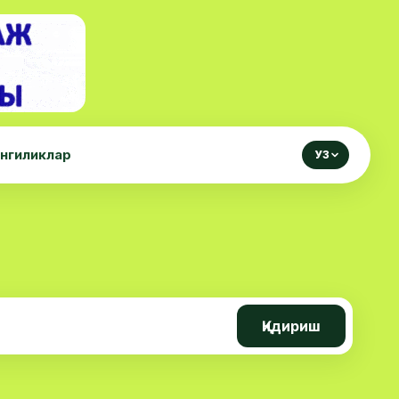
нгиликлар
УЗ
Қидириш