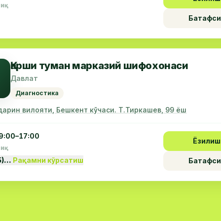
пиқ
Батафси
Қарши туман марказий шифохонаси
Давлат
Диагностика
дарин вилояти, Бешкент кўчаси. Т.Тиркашев, 99 ёш
9:00–17:00
Ёзилиш
пиқ
5)…
Рақамни кўрсатиш
Батафси