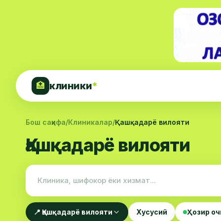
клиники
*
🏥
Бош саҳифа
/
Клиникалар
/
Қашқадарё вилояти
Қашқадарё вилояти
📍 Қашқадарё вилояти
Хусусий
Ҳозир оч