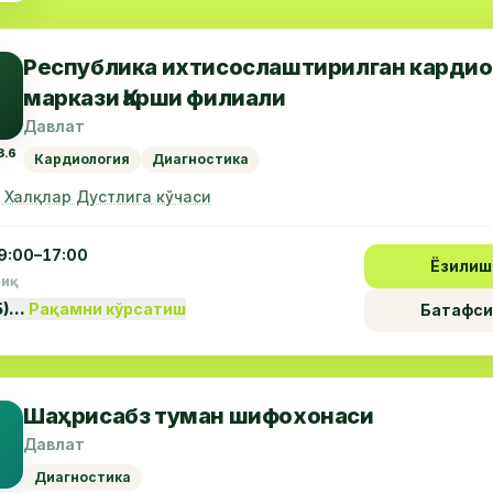
Республика ихтисослаштирилган кардио
маркази Қарши филиали
Давлат
3.6
Кардиология
Диагностика
, Халқлар Дустлига кўчаси
9:00–17:00
Ёзилиш
пиқ
5)…
Рақамни кўрсатиш
Батафси
Шаҳрисабз туман шифохонаси
Давлат
Диагностика