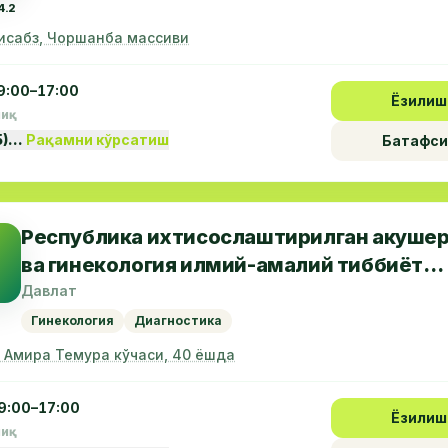
4.2
сабз, Чоршанба массиви
9:00–17:00
Ёзилиш
пиқ
5)…
Рақамни кўрсатиш
Батафси
Республика ихтисослаштирилган акуше
ва гинекология илмий-амалий тиббиёт
маркази Қарши филиали
Давлат
Гинекология
Диагностика
, Амира Темура кўчаси, 40 ёшда
9:00–17:00
Ёзилиш
пиқ