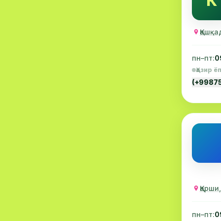
К
Акушерлик
19
Қашқа
Ортопедия
19
Массаж
18
пн–пт:
0
Ҳозир ё
Репродуктология
16
(+9987
ЭКГ
16
Гастроентерология
13
Андрология
12
Касалхона
11
Аллергология
10
Қарши
Психология
9
МРИ
9
пн–пт:
0