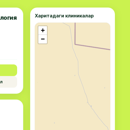
Харитадаги клиникалар
логия
+
−
л