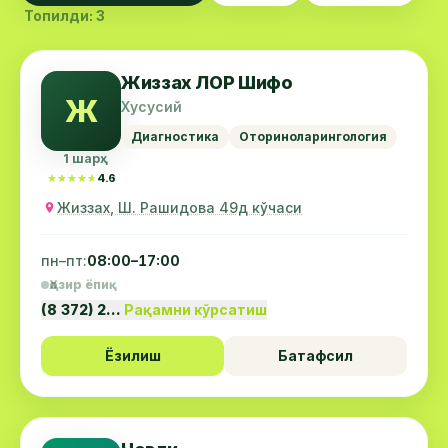
Топилди: 3
Жиззах ЛОР Шифо
Ж
Хусусий
Диагностика
Оториноларингология
1 шарҳ
★★★★★
★★★★★
4.6
Жиззах, Ш. Рашидова 49д кўчаси
пн–пт:
08:00–17:00
Ҳозир ёпиқ
(8 372) 2…
Рақамни кўрсатиш
Ёзилиш
Батафсил