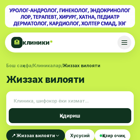
клиники
*
🏥
Бош саҳифа
/
Клиникалар
/
Жиззах вилояти
Жиззах вилояти
Қидириш
📍 Жиззах вилояти
Хусусий
Ҳозир очиқ