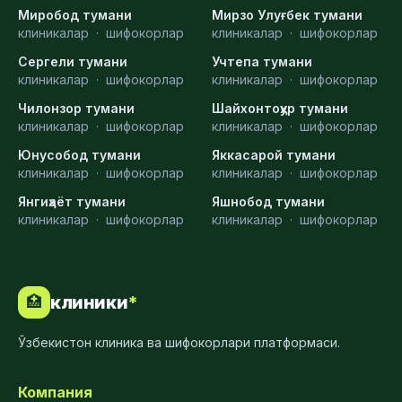
Миробод тумани
Мирзо Улуғбек тумани
клиникалар
·
шифокорлар
клиникалар
·
шифокорлар
Сергели тумани
Учтепа тумани
клиникалар
·
шифокорлар
клиникалар
·
шифокорлар
Чилонзор тумани
Шайхонтоҳур тумани
клиникалар
·
шифокорлар
клиникалар
·
шифокорлар
Юнусобод тумани
Яккасарой тумани
клиникалар
·
шифокорлар
клиникалар
·
шифокорлар
Янгиҳаёт тумани
Яшнобод тумани
клиникалар
·
шифокорлар
клиникалар
·
шифокорлар
клиники
*
🏥
Ўзбекистон клиника ва шифокорлари платформаси.
Компания