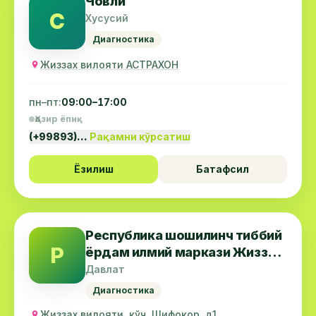
Човли
С
Хусусий
Диагностика
Жиззах вилояти АСТРАХОН
пн–пт:
09:00–17:00
Ҳозир ёпиқ
(+99893)…
Рақамни кўрсатиш
Ёзилиш
Батафсил
Республика шошилинч тиббий
Р
ёрдам илмий маркази Жиззах
филиали
Давлат
Диагностика
Жиззах вилояти, кўч. Шифокор, д1