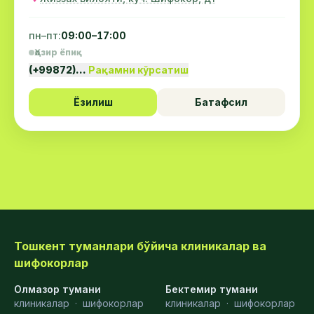
пн–пт:
09:00–17:00
Ҳозир ёпиқ
(+99872)…
Рақамни кўрсатиш
Ёзилиш
Батафсил
Тошкент туманлари бўйича клиникалар ва
шифокорлар
Олмазор тумани
Бектемир тумани
клиникалар
·
шифокорлар
клиникалар
·
шифокорлар