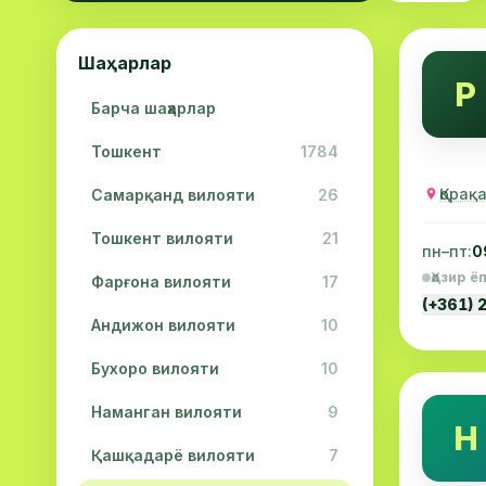
Шаҳарлар
Р
Барча шаҳарлар
Тошкент
1784
Қорақ
Самарқанд вилояти
26
Тошкент вилояти
21
пн–пт:
0
Ҳозир ё
Фарғона вилояти
17
(+361) 
Андижон вилояти
10
Бухоро вилояти
10
Наманган вилояти
9
Н
Қашқадарё вилояти
7