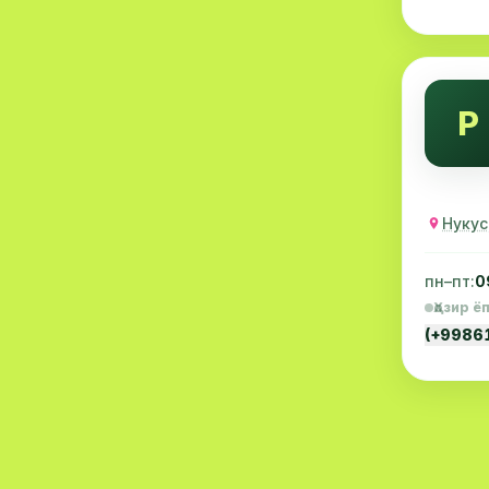
Проктология
8
Пулмонология
8
Флебология
8
Р
Радиология
8
Анестезиология
7
Нукус
Наркология
7
пн–пт:
0
МССТ
7
Ҳозир ё
Иммунология
6
(+9986
Онкология
6
Пластик жарроҳлик
6
Психиатрия
6