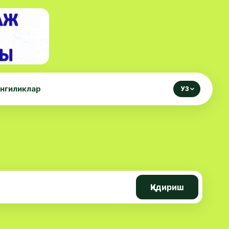
нгиликлар
УЗ
Қидириш