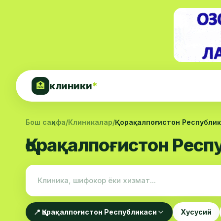
клиники
*
🏥
Бош саҳифа
/
Клиникалар
/
Қорақалпоғистон Республи
Қорақалпоғистон Респ
📍 Қорақалпоғистон Республикаси
Хусусий