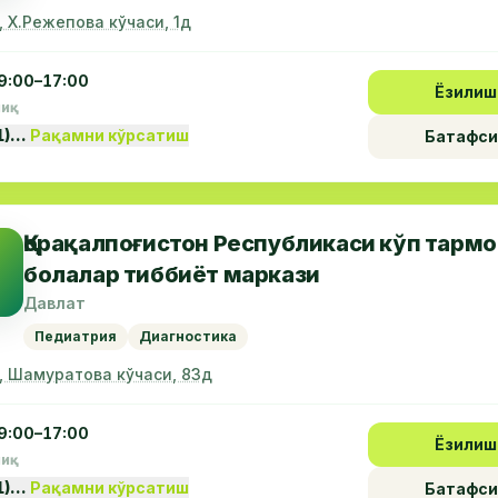
, Х.Режепова кўчаси, 1д
9:00–17:00
Ёзилиш
пиқ
1)…
Рақамни кўрсатиш
Батафси
Қорақалпоғистон Республикаси кўп тарм
болалар тиббиёт маркази
Давлат
Педиатрия
Диагностика
, Шамуратова кўчаси, 83д
9:00–17:00
Ёзилиш
пиқ
1)…
Рақамни кўрсатиш
Батафси