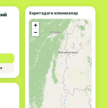
Харитадаги клиникалар
мий
+
−
л