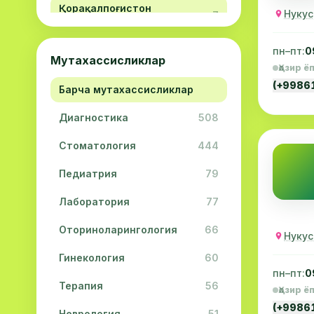
Қорақалпоғистон
Нукус
7
Республикаси
Навоий вилояти
5
пн–пт:
0
Мутахассисликлар
Ҳозир ё
Жиззах вилояти
3
(+9986
Барча мутахассисликлар
Сурхондарё вилояти
2
Диагностика
508
Сирдарё вилояти
2
Стоматология
444
Хоразм вилояти
2
Педиатрия
79
Лаборатория
77
Оториноларингология
66
Нукус
Гинекология
60
пн–пт:
0
Терапия
56
Ҳозир ё
(+9986
Неврология
51