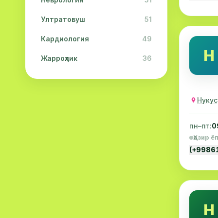
Ултратовуш
51
Кардиология
49
Н
Жарроҳлик
36
Физиотерапия
31
Косметология
28
Нукус
Урология
28
пн–пт:
0
Офталмология
26
Ҳозир ё
(+9986
Дерматология
23
Эндокринология
21
Нейропатология
21
Н
Эмбриология
20