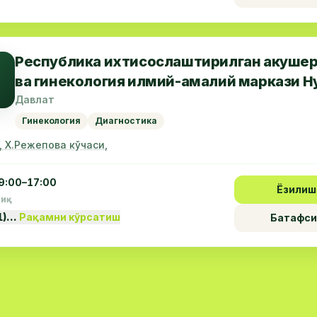
Республика ихтисослаштирилган акуше
ва гинекология илмий-амалий маркази Н
филиали
Давлат
Гинекология
Диагностика
, Х.Режепова кўчаси,
9:00–17:00
Ёзилиш
пиқ
1)…
Рақамни кўрсатиш
Батафси