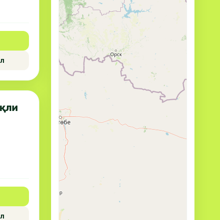
л
оқли
л