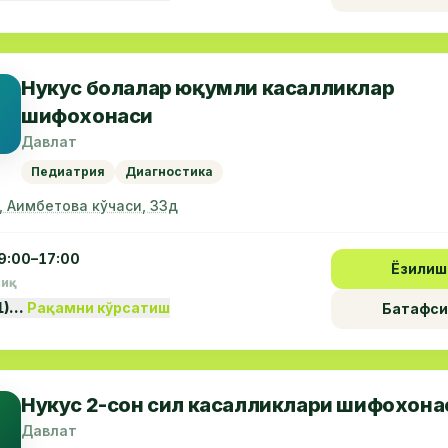
Нукус болалар юқумли касалликлар
шифохонаси
Давлат
Педиатрия
Диагностика
, Аимбетова кўчаси, 33д
9:00–17:00
Ёзилиш
пиқ
1)…
Рақамни кўрсатиш
Батафси
Нукус 2-сон сил касалликлари шифохона
Давлат