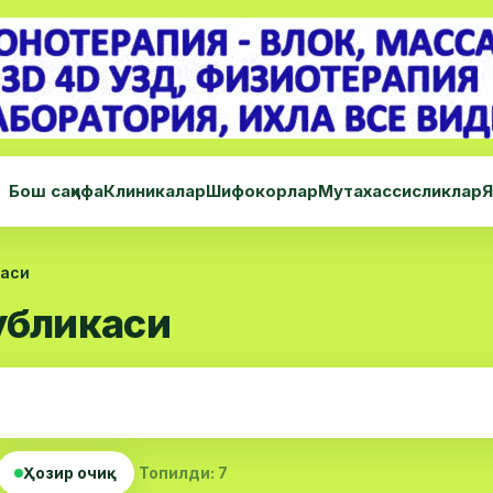
Бош саҳифа
Клиникалар
Шифокорлар
Мутахассисликлар
Я
каси
убликаси
Ҳозир очиқ
Топилди: 7