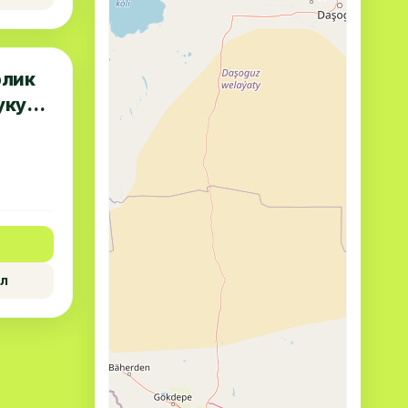
рлик
укус
л