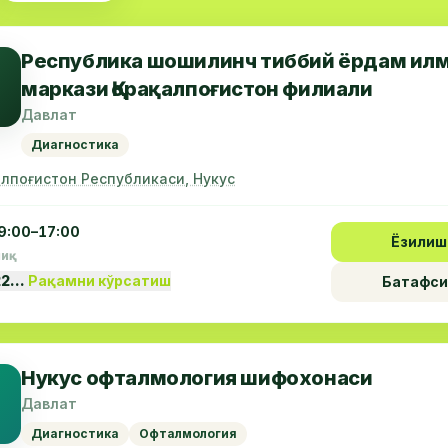
Республика шошилинч тиббий ёрдам ил
маркази Қорақалпоғистон филиали
Давлат
Диагностика
алпоғистон Республикаси, Нукус
9:00–17:00
Ёзилиш
пиқ
22…
Рақамни кўрсатиш
Батафси
Нукус офталмология шифохонаси
Давлат
Диагностика
Офталмология