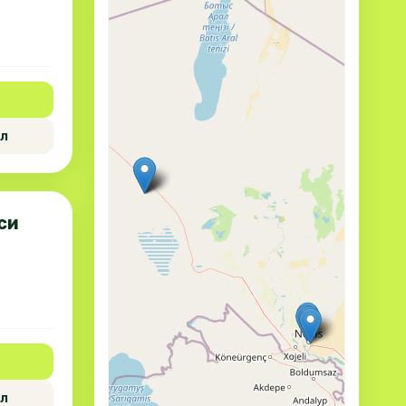
л
си
л