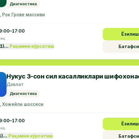
Диагностика
, Рок Грове массиви
9:00–17:00
Ёзилиш
пиқ
61)…
Рақамни кўрсатиш
Батафси
Нукус 3-сон сил касалликлари шифохона
Давлат
Диагностика
, Хожейли шоссеси
9:00–17:00
Ёзилиш
пиқ
1)…
Рақамни кўрсатиш
Батафси