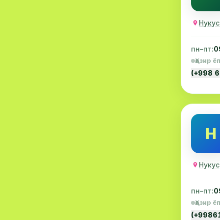
Акушерлик
19
Нукус
Ортопедия
19
пн–пт:
0
Массаж
18
Ҳозир ё
(+998 
Репродуктология
16
ЭКГ
16
Гастроентерология
13
Н
Андрология
12
Касалхона
11
Нукус
Аллергология
10
пн–пт:
0
Психология
9
Ҳозир ё
МРИ
9
(+9986