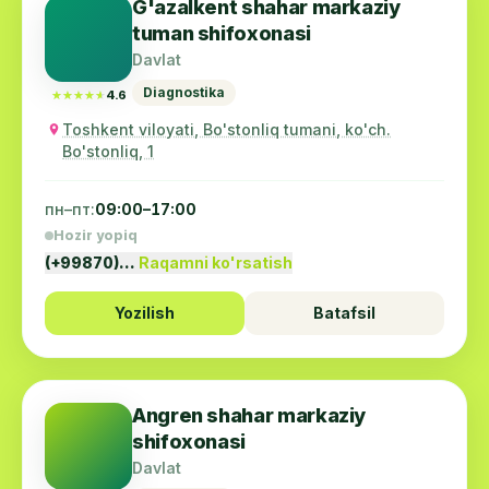
G'azalkent shahar markaziy
tuman shifoxonasi
Davlat
Diagnostika
★★★★★
★★★★★
4.6
Toshkent viloyati, Bo'stonliq tumani, ko'ch.
Bo'stonliq, 1
пн–пт:
09:00–17:00
Hozir yopiq
(+99870)…
Raqamni ko'rsatish
Yozilish
Batafsil
Angren shahar markaziy
shifoxonasi
Davlat