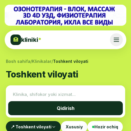
kliniki
*
🏥
Bosh sahifa
/
Klinikalar
/
Toshkent viloyati
Toshkent viloyati
Qidirish
📍 Toshkent viloyati
Xususiy
Hozir ochiq