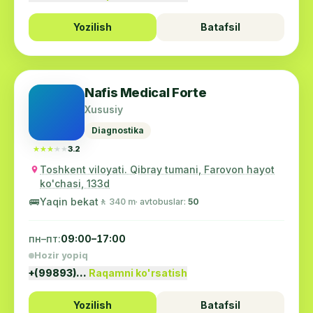
Yozilish
Batafsil
Nafis Medical Forte
Xususiy
Diagnostika
★★★★★
★★★★★
3.2
Toshkent viloyati. Qibray tumani, Farovon hayot
ko'chasi, 133d
🚌
Yaqin bekat
🚶 340 m
· avtobuslar:
50
пн–пт:
09:00–17:00
Hozir yopiq
+(99893)…
Raqamni ko'rsatish
Yozilish
Batafsil