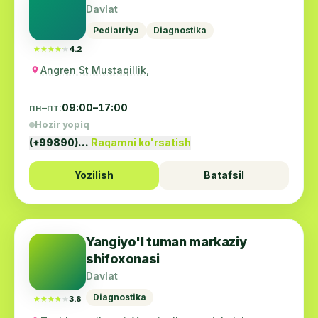
Davlat
Pediatriya
Diagnostika
★★★★★
★★★★★
4.2
Angren St Mustaqillik,
пн–пт:
09:00–17:00
Hozir yopiq
(+99890)…
Raqamni ko'rsatish
Yozilish
Batafsil
Yangiyo'l tuman markaziy
shifoxonasi
Davlat
Diagnostika
★★★★★
★★★★★
3.8