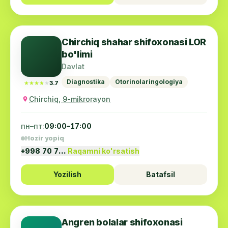
Chirchiq shahar shifoxonasi LOR
bo'limi
Davlat
Diagnostika
Otorinolaringologiya
★★★★★
★★★★★
3.7
Chirchiq, 9-mikrorayon
пн–пт:
09:00–17:00
Hozir yopiq
+998 70 7…
Raqamni ko'rsatish
Yozilish
Batafsil
Angren bolalar shifoxonasi