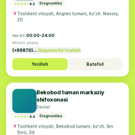
Diagnostika
★★★★★
★★★★★
4.2
Toshkent viloyati, Angren tumani, ko'ch. Navoiy,
20
пн–пт:
00:00–24:00
Hozir yopiq
(+99870)…
Raqamni ko'rsatish
Yozilish
Batafsil
Bekobod tuman markaziy
shifoxonasi
Davlat
Diagnostika
★★★★★
★★★★★
4.4
Toshkent viloyati, Bekobod tumani, ko'ch. Ibn
Sino, 3d