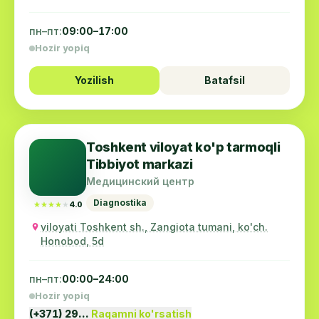
пн–пт:
09:00–17:00
Hozir yopiq
Yozilish
Batafsil
Toshkent viloyat ko'p tarmoqli
Tibbiyot markazi
Медицинский центр
Diagnostika
★★★★★
★★★★★
4.0
viloyati Toshkent sh., Zangiota tumani, ko'ch.
Honobod, 5d
пн–пт:
00:00–24:00
Hozir yopiq
(+371) 29…
Raqamni ko'rsatish