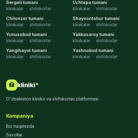
Sergeli tumani
Uchtepa tumani
klinikalar
·
shifokorlar
klinikalar
·
shifokorlar
Chilonzor tumani
Shayxontohur tumani
klinikalar
·
shifokorlar
klinikalar
·
shifokorlar
Yunusobod tumani
Yakkasaroy tumani
klinikalar
·
shifokorlar
klinikalar
·
shifokorlar
Yangihayot tumani
Yashnobod tumani
klinikalar
·
shifokorlar
klinikalar
·
shifokorlar
kliniki
*
🏥
O'zbekiston klinika va shifokorlari platformasi.
Kompaniya
Biz haqimizda
Savollar