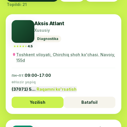
Topildi: 21
Aksis Atlant
Xususiy
Diagnostika
★★★★★
★★★★★
4.5
Toshkent viloyati, Chirchiq shoh ko'chasi. Navoiy,
155d
пн–пт:
09:00–17:00
Hozir yopiq
(37071) 5…
Raqamni ko'rsatish
Yozilish
Batafsil