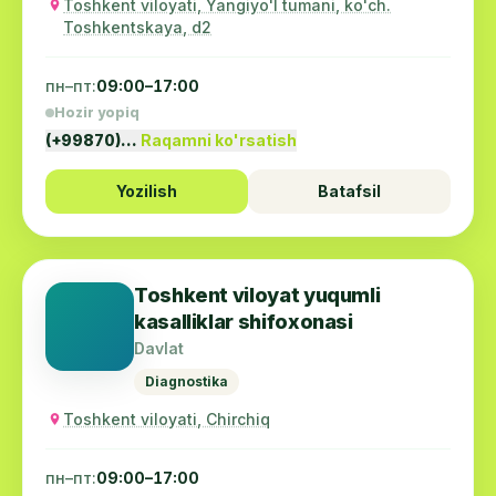
Toshkent viloyati, Yangiyo'l tumani, ko'ch.
Toshkentskaya, d2
пн–пт:
09:00–17:00
Hozir yopiq
(+99870)…
Raqamni ko'rsatish
Yozilish
Batafsil
Toshkent viloyat yuqumli
kasalliklar shifoxonasi
Davlat
Diagnostika
Toshkent viloyati, Chirchiq
пн–пт:
09:00–17:00