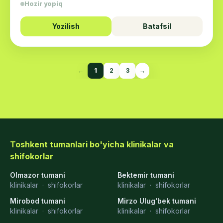
Hozir yopiq
Yozilish
Batafsil
←
1
2
3
→
Toshkent tumanlari bo'yicha klinikalar va
shifokorlar
Olmazor tumani
Bektemir tumani
klinikalar
·
shifokorlar
klinikalar
·
shifokorlar
Mirobod tumani
Mirzo Ulug'bek tumani
klinikalar
·
shifokorlar
klinikalar
·
shifokorlar