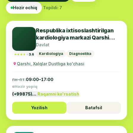
Hozir ochiq
Topildi: 7
Respublika ixtisoslashtirilgan
kardiologiya markazi Qarshi
filiali
Davlat
Kardiologiya
Diagnostika
★★★★★
★★★★★
3.6
Qarshi, Xalqlar Dustliga ko'chasi
пн–пт:
09:00–17:00
Hozir yopiq
(+99875)…
Raqamni ko'rsatish
Yozilish
Batafsil