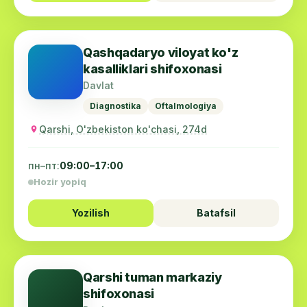
Qashqadaryo viloyat ko'z
kasalliklari shifoxonasi
Davlat
Diagnostika
Oftalmologiya
Qarshi, O'zbekiston ko'chasi, 274d
пн–пт:
09:00–17:00
Hozir yopiq
Yozilish
Batafsil
Qarshi tuman markaziy
shifoxonasi