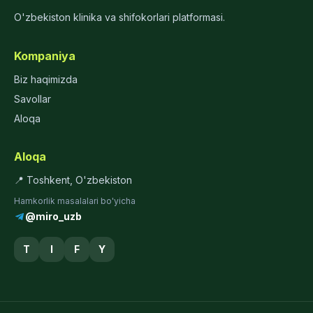
O'zbekiston klinika va shifokorlari platformasi.
Kompaniya
Biz haqimizda
Savollar
Aloqa
Aloqa
📍 Toshkent, O'zbekiston
Hamkorlik masalalari bo'yicha
@miro_uzb
T
I
F
Y