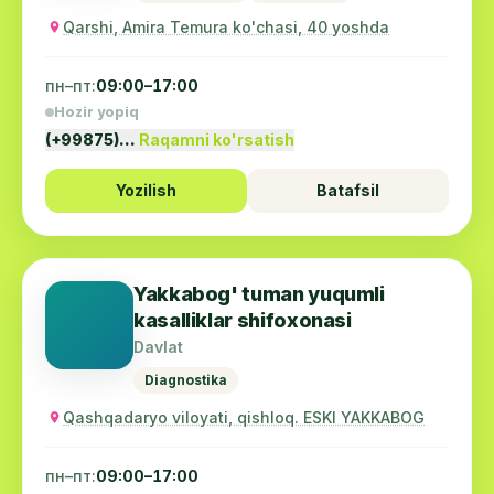
Qarshi, Amira Temura ko'chasi, 40 yoshda
пн–пт:
09:00–17:00
Hozir yopiq
(+99875)…
Raqamni ko'rsatish
Yozilish
Batafsil
Yakkabog' tuman yuqumli
kasalliklar shifoxonasi
Davlat
Diagnostika
Qashqadaryo viloyati, qishloq. ESKI YAKKABOG
пн–пт:
09:00–17:00