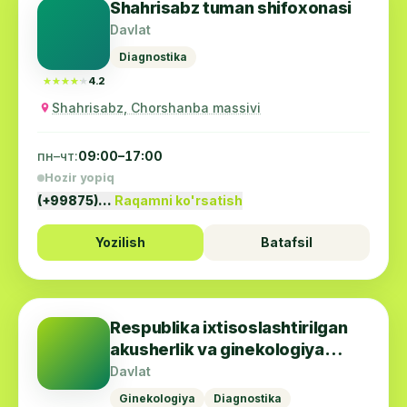
Shahrisabz tuman shifoxonasi
Davlat
Diagnostika
★★★★★
★★★★★
4.2
Shahrisabz, Chorshanba massivi
пн–чт:
09:00–17:00
Hozir yopiq
(+99875)…
Raqamni ko'rsatish
Yozilish
Batafsil
Respublika ixtisoslashtirilgan
akusherlik va ginekologiya
ilmiy-amaliy tibbiyot markazi
Davlat
Qarshi filiali
Ginekologiya
Diagnostika