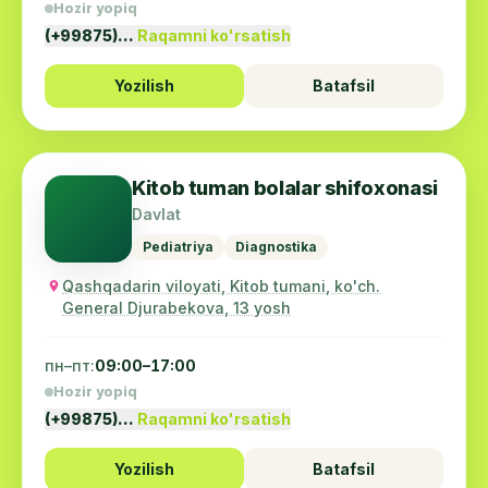
Hozir yopiq
(+99875)…
Raqamni ko'rsatish
Yozilish
Batafsil
Kitob tuman bolalar shifoxonasi
Davlat
Pediatriya
Diagnostika
Qashqadarin viloyati, Kitob tumani, ko'ch.
General Djurabekova, 13 yosh
пн–пт:
09:00–17:00
Hozir yopiq
(+99875)…
Raqamni ko'rsatish
Yozilish
Batafsil