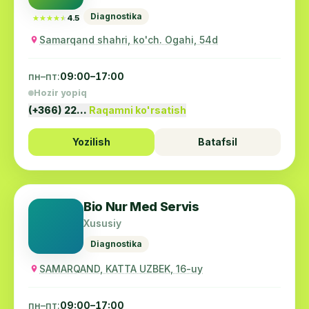
Diagnostika
★★★★★
★★★★★
4.5
Samarqand shahri, ko'ch. Ogahi, 54d
пн–пт:
09:00–17:00
Hozir yopiq
(+366) 22…
Raqamni ko'rsatish
Yozilish
Batafsil
Bio Nur Med Servis
Xususiy
Diagnostika
SAMARQAND, KATTA UZBEK, 16-uy
пн–пт:
09:00–17:00