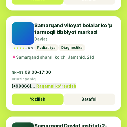
Samarqand viloyat bolalar ko'p
tarmoqli tibbiyot markazi
Davlat
Pediatriya
Diagnostika
★★★★★
★★★★★
4.3
Samarqand shahri, ko'ch. Jamshid, 21d
пн–пт:
09:00–17:00
Hozir yopiq
(+99866)…
Raqamni ko'rsatish
Yozilish
Batafsil
Samarqand Davlat instituti 2-