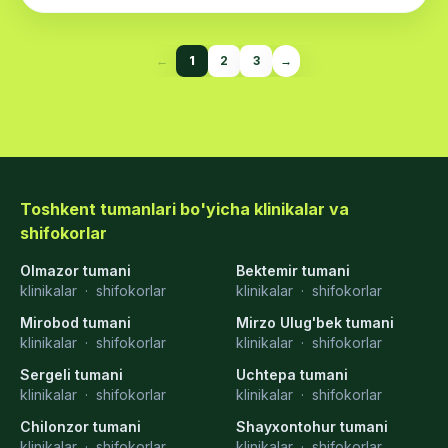
←
1
2
3
→
Toshkent tumanlari bo'yicha klinikalar va
shifokorlar
Olmazor tumani
Bektemir tumani
klinikalar
·
shifokorlar
klinikalar
·
shifokorlar
Mirobod tumani
Mirzo Ulug'bek tumani
klinikalar
·
shifokorlar
klinikalar
·
shifokorlar
Sergeli tumani
Uchtepa tumani
klinikalar
·
shifokorlar
klinikalar
·
shifokorlar
Chilonzor tumani
Shayxontohur tumani
klinikalar
·
shifokorlar
klinikalar
·
shifokorlar