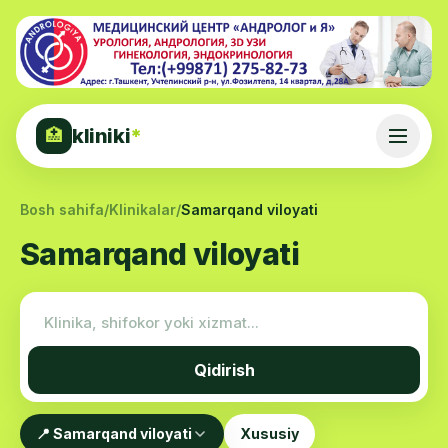
kliniki
*
🏥
Bosh sahifa
/
Klinikalar
/
Samarqand viloyati
Samarqand viloyati
Qidirish
📍 Samarqand viloyati
Xususiy