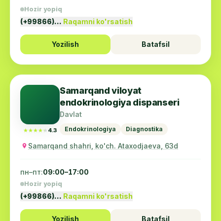
Hozir yopiq
(+99866)…
Raqamni ko'rsatish
Yozilish
Batafsil
Samarqand viloyat
endokrinologiya dispanseri
Davlat
Endokrinologiya
Diagnostika
★★★★★
★★★★★
4.3
Samarqand shahri, ko'ch. Ataxodjaeva, 63d
пн–пт:
09:00–17:00
Hozir yopiq
(+99866)…
Raqamni ko'rsatish
Yozilish
Batafsil