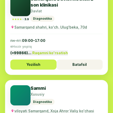
son klinikasi
Davlat
Diagnostika
★★★★★
★★★★★
3.9
Samarqand shahri, ko'ch. Ulug'beka, 70d
пн–пт:
09:00–17:00
Hozir yopiq
(+99866)…
Raqamni ko'rsatish
Yozilish
Batafsil
Sammi
Xususiy
Diagnostika
viloyati Samarqand, Xoja Ahror Valiy ko'chasi