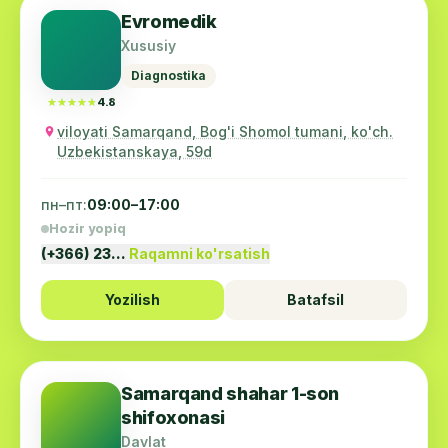
Evromedik
Xususiy
Diagnostika
★★★★★
★★★★★
4.8
viloyati Samarqand, Bog'i Shomol tumani, ko'ch.
Uzbekistanskaya, 59d
пн–пт:
09:00–17:00
Hozir yopiq
(+366) 23…
Raqamni ko'rsatish
Yozilish
Batafsil
Samarqand shahar 1-son
shifoxonasi
Davlat