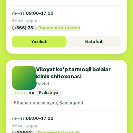
пн–пт:
09:00–17:00
Hozir yopiq
(+366) 23…
Raqamni ko'rsatish
Yozilish
Batafsil
Viloyat ko'p tarmoqli bolalar
klinik shifoxonasi
Davlat
Pediatriya
★★★★★
★★★★★
3.8
Samarqand viloyati, Samarqand
пн–пт:
09:00–17:00
Hozir yopiq
(+99866)…
Raqamni ko'rsatish