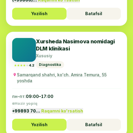
Yozilish
Batafsil
Xursheda Nasimova nomidagi
DLM klinikasi
Xususiy
Diagnostika
★★★★★
★★★★★
4.2
Samarqand shahri, ko'ch. Amira Temura, 55
yoshda
пн–пт:
09:00–17:00
Hozir yopiq
+99893 70…
Raqamni ko'rsatish
Yozilish
Batafsil