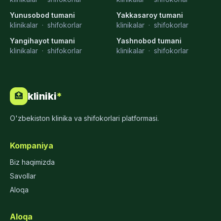
Yunusobod tumani
Yakkasaroy tumani
klinikalar
·
shifokorlar
klinikalar
·
shifokorlar
Yangihayot tumani
Yashnobod tumani
klinikalar
·
shifokorlar
klinikalar
·
shifokorlar
kliniki
*
🏥
O'zbekiston klinika va shifokorlari platformasi.
Kompaniya
Biz haqimizda
Savollar
Aloqa
Aloqa