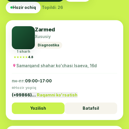
Hozir ochiq
Topildi: 26
Zarmed
Xususiy
Diagnostika
1 sharh
★★★★★
★★★★★
4.8
Samarqand shahar ko'chasi Isaeva, 16d
пн–пт:
09:00–17:00
Hozir yopiq
(+99866)…
Raqamni ko'rsatish
Yozilish
Batafsil