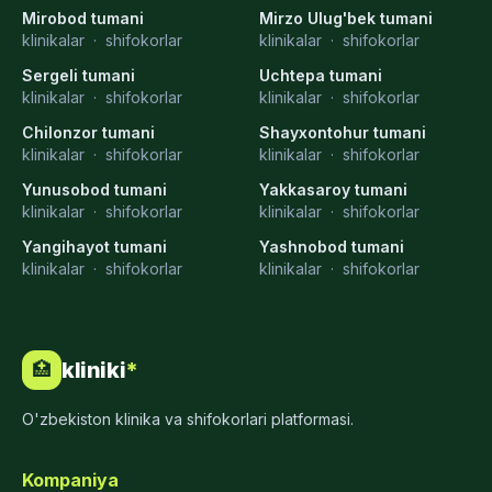
Mirobod tumani
Mirzo Ulug'bek tumani
klinikalar
·
shifokorlar
klinikalar
·
shifokorlar
Sergeli tumani
Uchtepa tumani
klinikalar
·
shifokorlar
klinikalar
·
shifokorlar
Chilonzor tumani
Shayxontohur tumani
klinikalar
·
shifokorlar
klinikalar
·
shifokorlar
Yunusobod tumani
Yakkasaroy tumani
klinikalar
·
shifokorlar
klinikalar
·
shifokorlar
Yangihayot tumani
Yashnobod tumani
klinikalar
·
shifokorlar
klinikalar
·
shifokorlar
kliniki
*
🏥
O'zbekiston klinika va shifokorlari platformasi.
Kompaniya