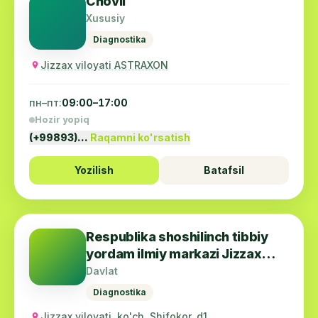
Chovli
Xususiy
Diagnostika
Jizzax viloyati ASTRAXON
пн–пт:
09:00–17:00
Hozir yopiq
(+99893)…
Raqamni ko'rsatish
Yozilish
Batafsil
Respublika shoshilinch tibbiy
yordam ilmiy markazi Jizzax
filiali
Davlat
Diagnostika
Jizzax viloyati, ko'ch. Shifokor, d1