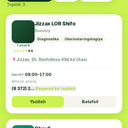
Topildi: 3
Jizzax LOR Shifo
Xususiy
Diagnostika
Otorinolaringologiya
1 sharh
★★★★★
★★★★★
4.6
Jizzax, Sh. Rashidova 49d ko'chasi
пн–пт:
08:00–17:00
Hozir yopiq
(8 372) 2…
Raqamni ko'rsatish
Yozilish
Batafsil