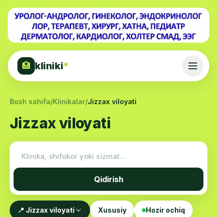
kliniki
*
🏥
Bosh sahifa
/
Klinikalar
/
Jizzax viloyati
Jizzax viloyati
Qidirish
📍 Jizzax viloyati
Xususiy
Hozir ochiq