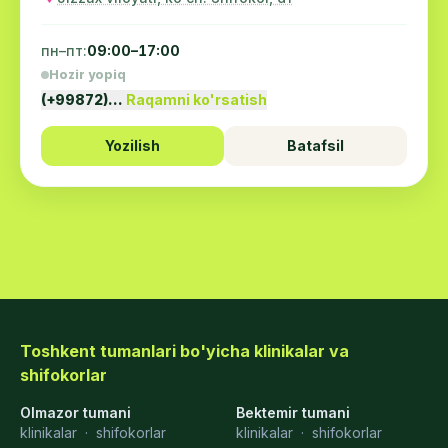
пн–пт:
09:00–17:00
Hozir yopiq
(+99872)…
Raqamni ko'rsatish
Yozilish
Batafsil
Toshkent tumanlari bo'yicha klinikalar va
shifokorlar
Olmazor tumani
Bektemir tumani
klinikalar
·
shifokorlar
klinikalar
·
shifokorlar