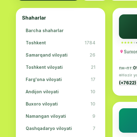
Shaharlar
Barcha shaharlar
Toshkent
1784
★★★★★
★★★★★
Surxon
Samarqand viloyati
26
Toshkent viloyati
21
пн–пт:
0
Hozir y
Farg'ona viloyati
17
(+7622)
Andijon viloyati
10
Buxoro viloyati
10
Namangan viloyati
9
Qashqadaryo viloyati
7