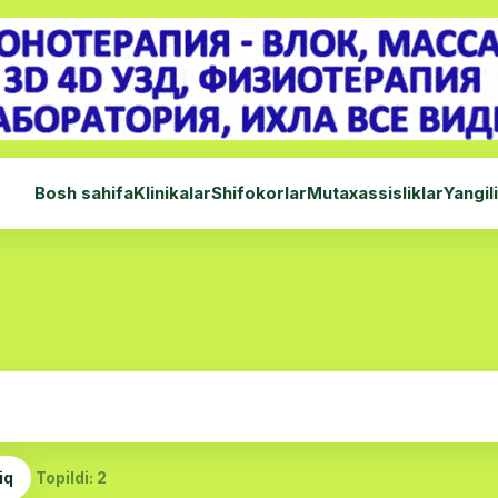
Bosh sahifa
Klinikalar
Shifokorlar
Mutaxassisliklar
Yangil
iq
Topildi: 2