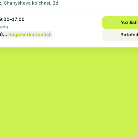
z, Chanysheva ko'chasi, 2d
9:00–17:00
Yozilish
opiq
6)…
Raqamni ko'rsatish
Batafsil