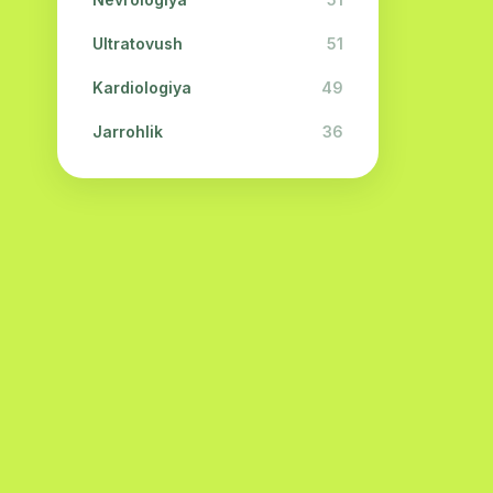
Ultratovush
51
Kardiologiya
49
Jarrohlik
36
Fizioterapiya
31
Kosmetologiya
28
Urologiya
28
Oftalmologiya
26
Dermatologiya
23
Endokrinologiya
21
Neyropatologiya
21
Embriologiya
20