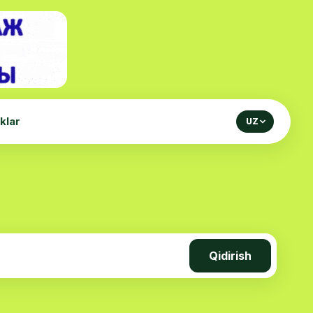
iklar
UZ
Qidirish