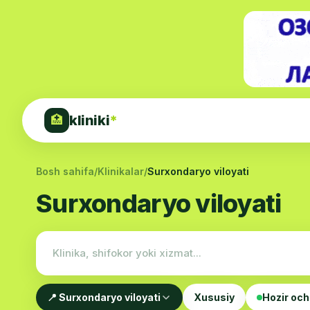
kliniki
*
🏥
Bosh sahifa
/
Klinikalar
/
Surxondaryo viloyati
Surxondaryo viloyati
📍 Surxondaryo viloyati
Xususiy
Hozir och