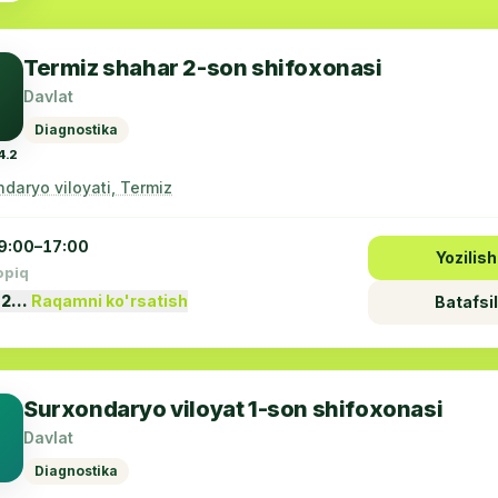
Termiz shahar 2-son shifoxonasi
Davlat
Diagnostika
4.2
daryo viloyati, Termiz
9:00–17:00
Yozilish
opiq
 2…
Raqamni ko'rsatish
Batafsil
Surxondaryo viloyat 1-son shifoxonasi
Davlat
Diagnostika