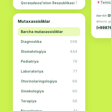
Termi
Qoraqalpog'iston Respublikasi
7
Navoiy viloyati
5
пн–пт:
0
Mutaxassisliklar
Hozir y
Jizzax viloyati
3
(+9987
Barcha mutaxassisliklar
Surxondaryo viloyati
2
Diagnostika
508
Sirdaryo viloyati
2
Stomatologiya
444
Xorazm viloyati
2
Pediatriya
79
Laboratoriya
77
Otorinolaringologiya
66
Ginekologiya
60
Terapiya
56
Nevrologiya
51