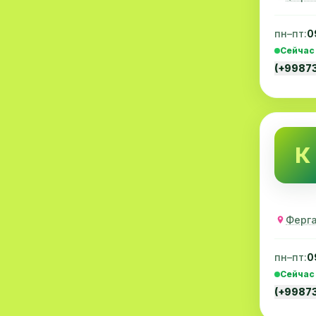
Ревматология
6
пн–пт:
0
Экстренная медицинская
6
Сейчас
помощь
(+9987
Травматология
6
Коронавирус
6
Скрининг
5
К
Психотерапия
5
Нейрохирургия
5
Ферга
Детские кардиология
5
Венерология
4
пн–пт:
0
Сейчас
Маммология
4
(+9987
Нефрология
4