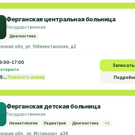
Ферганская центральная больница
Государственная
Диагностика
нская обл, ул. Узбекистанская, д2
9:00–17:00
Записать
 открыто
3)…
Показать номер
Подробн
Ферганская детская больница
Государственная
Неонатология
Педиатрия
Диагностика
+2
нская обл., ул. Истирохат, д38