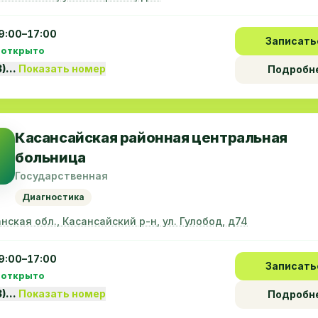
9:00–17:00
Записать
 открыто
3)…
Показать номер
Подробн
Касансайская районная центральная
больница
Государственная
Диагностика
нская обл., Касансайский р-н, ул. Гулобод, д74
9:00–17:00
Записать
 открыто
3)…
Показать номер
Подробн