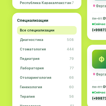
Республика Каракалпакстан
7
Ферга
Навоийская область
5
пн–пт:
0
Специализации
Джизакская область
3
Сейчас
(+9987
Все специализации
Сурхандарьинская область
2
Диагностика
508
Сырдарьинская область
2
Стоматология
444
Хорезмская область
2
Ф
Педиатрия
79
Лаборатория
77
Ферга
Отоларингология
66
пн–пт:
0
Гинекология
60
Сейчас
Терапия
56
(+9987
Неврология
51