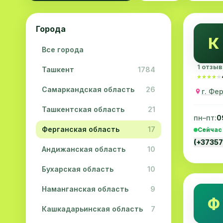
Города
К
Все города
1 отзыв
Ташкент
1784
★★★★★
★★★★★
Самаркандская область
26
г. Фе
Ташкентская область
21
пн–пт:
0
Ферганская область
17
Сейчас
(+3735
Андижанская область
10
Бухарская область
10
Наманганская область
9
Ф
Кашкадарьинская область
7