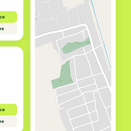
ся
ее
ся
ее