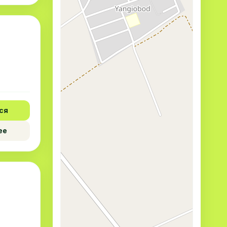
ся
ее