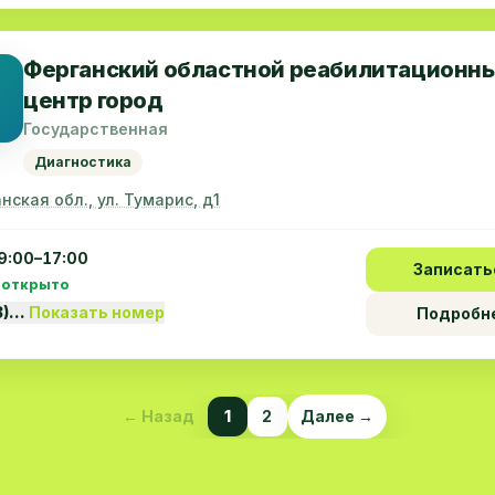
Ферганский областной реабилитационн
центр город
Государственная
Диагностика
нская обл., ул. Тумарис, д1
9:00–17:00
Записать
 открыто
3)…
Показать номер
Подробн
←
Назад
1
2
Далее
→