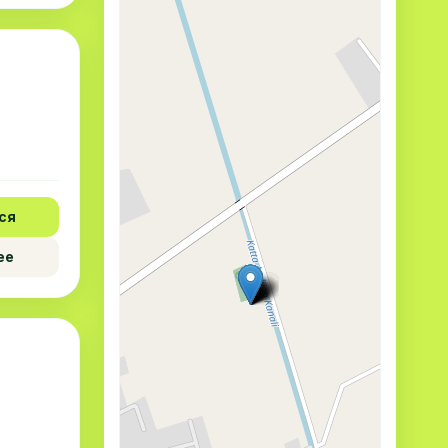
ся
ее