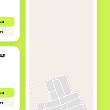
ся
ее
ца
ся
ее