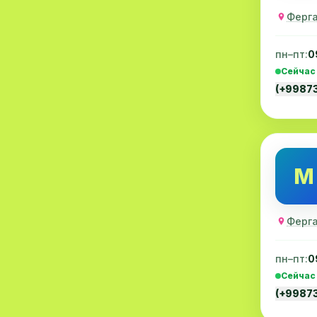
Ферга
Акушерство
19
Ортопедия
19
пн–пт:
0
Сейчас
Массаж
18
(+9987
Репродуктология
16
ЭКГ
16
Гастроэнтерология
13
М
Андрология
12
Стационар
11
Ферга
Аллергология
10
пн–пт:
0
Сейчас
Психология
9
(+9987
МРТ
9