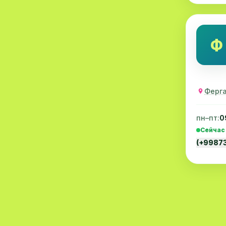
Трихология
4
Вирусология
4
Ф
Эпидемиология
4
Микробиология
4
Ферга
Дерматовенерология
4
Эндоскопия
4
пн–пт:
0
Сейчас
Инфекционные болезни
4
(+9987
Детские неврология
4
Гематология
3
Гепатология
3
Диетология
3