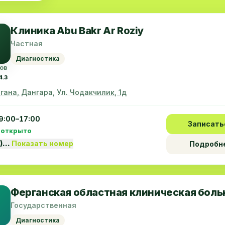
Клиника Abu Bakr Ar Roziy
Частная
Диагностика
ов
4.3
ргана, Дангара, Ул. Чодакчилик, 1д
9:00–17:00
Записать
 открыто
7)…
Показать номер
Подробн
Ферганская областная клиническая боль
Государственная
Диагностика