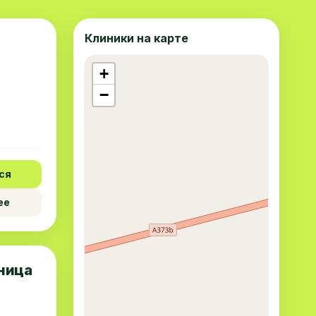
Клиники на карте
+
−
ся
ее
ница