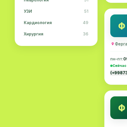
УЗИ
51
Кардиология
49
Ф
Хирургия
36
Ферга
Физиотерапия
31
Косметология
28
пн–пт:
0
Сейчас
Урология
28
(+9987
Офтальмология
26
Дерматология
23
Эндокринология
21
Ф
Невропатология
21
Эмбриология
20