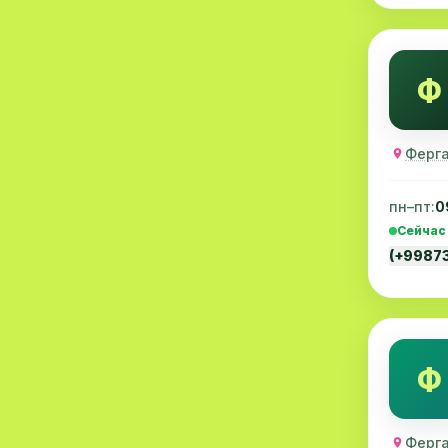
Проктология
8
Пульмонология
8
Ф
Флебология
8
Рентгенология
8
Ферга
Анестезиология
7
пн–пт:
0
Наркология
7
Сейчас
(+9987
МСКТ
7
Иммунология
6
Онкология
6
Ф
Пластическая хирургия
6
Психиатрия
6
Ферга