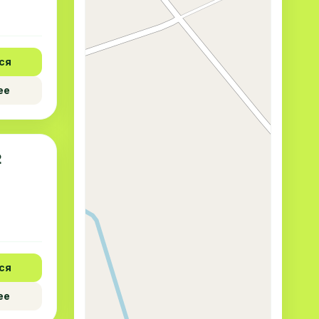
ся
ее
2
ся
ее