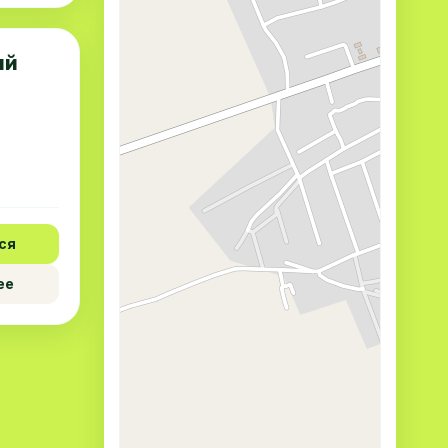
ый
ся
ее