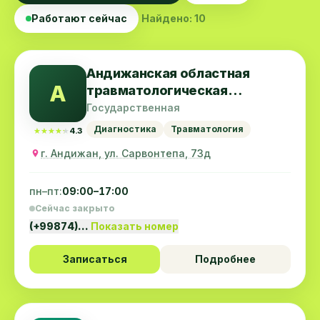
Работают сейчас
Найдено: 10
Андижанская областная
А
травматологическая
больница
Государственная
Диагностика
Травматология
★★★★★
★★★★★
4.3
г. Андижан, ул. Сарвонтепа, 73д
пн–пт:
09:00–17:00
Сейчас закрыто
(+99874)…
Показать номер
Записаться
Подробнее