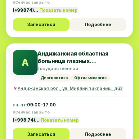
Сейчас закрыто
(+99874)…
Показать номер
Записаться
Подробнее
Андижанская областная
А
больница глазных
заболеваний
Государственная
Диагностика
Офтальмология
Андижанская обл., ул. Миллий тикланиш, д62
пн–пт:
09:00–17:00
Сейчас закрыто
(+998 74)…
Показать номер
Записаться
Подробнее