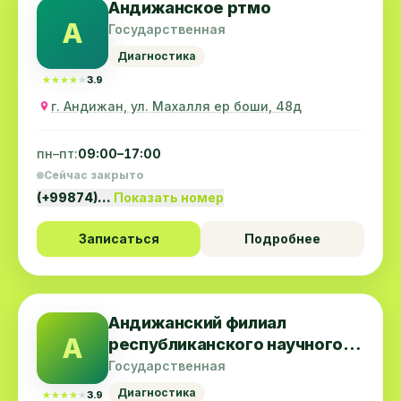
Андижанское ртмо
А
Государственная
Диагностика
★★★★★
★★★★★
3.9
г. Андижан, ул. Махалля ер боши, 48д
пн–пт:
09:00–17:00
Сейчас закрыто
(+99874)…
Показать номер
Записаться
Подробнее
Андижанский филиал
А
республиканского научного
центра экстренной
Государственная
медицинской помощи
Диагностика
★★★★★
★★★★★
3.9