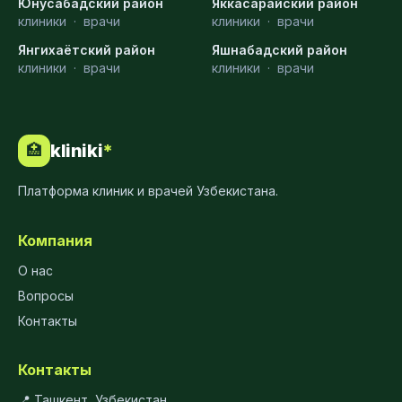
Юнусабадский район
Яккасарайский район
клиники
·
врачи
клиники
·
врачи
Янгихаётский район
Яшнабадский район
клиники
·
врачи
клиники
·
врачи
kliniki
*
🏥
Платформа клиник и врачей Узбекистана.
Компания
О нас
Вопросы
Контакты
Контакты
📍 Ташкент, Узбекистан