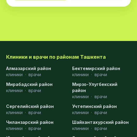
Клиники и врачи по районам Ташкента
Алмазарский район
Бектемирский район
клиники
·
врачи
клиники
·
врачи
Мирабадский район
Мирзо-Улугбекский
клиники
·
врачи
район
клиники
·
врачи
Сергелийский район
Учтепинский район
клиники
·
врачи
клиники
·
врачи
Чиланзарский район
Шайхантахурский район
клиники
·
врачи
клиники
·
врачи