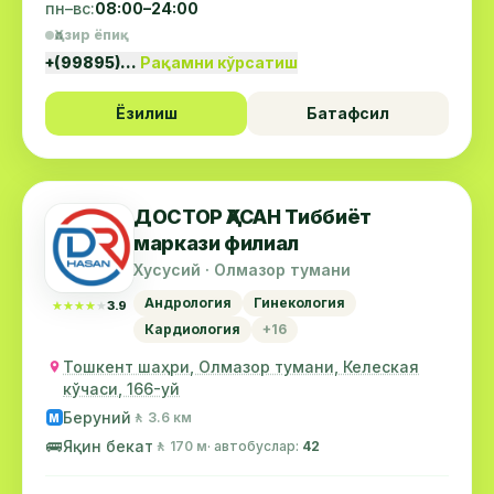
пн–вс:
08:00–24:00
Ҳозир ёпиқ
+(99895)…
Рақамни кўрсатиш
Ёзилиш
Батафсил
ДОСТОР ҲАСАН Тиббиёт
маркази филиал
Хусусий · Олмазор тумани
Андрология
Гинекология
★★★★★
★★★★★
3.9
Кардиология
+16
Тошкент шаҳри, Олмазор тумани, Келеская
кўчаси, 166-уй
Беруний
🚶 3.6 км
М
🚌
Яқин бекат
🚶 170 м
· автобуслар:
42