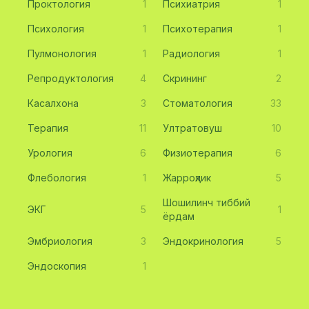
Проктология
1
Психиатрия
1
Психология
1
Психотерапия
1
Пулмонология
1
Радиология
1
Репродуктология
4
Скрининг
2
Касалхона
3
Стоматология
33
Терапия
11
Ултратовуш
10
Урология
6
Физиотерапия
6
Флебология
1
Жарроҳлик
5
Шошилинч тиббий
ЭКГ
5
1
ёрдам
Эмбриология
3
Эндокринология
5
Эндоскопия
1