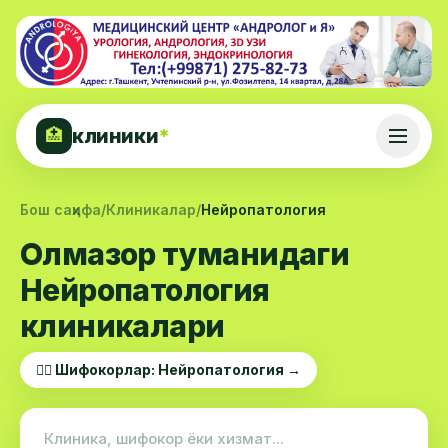
клиники
*
🏥
Бош саҳифа
/
Клиникалар
/
Нейропатология
Олмазор туманидаги
Нейропатология
клиникалари
👨‍⚕️ Шифокорлар: Нейропатология →