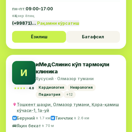
пн–пт:
09:00–17:00
Ҳозир ёпиқ
(+99871)…
Рақамни кўрсатиш
Ёзилиш
Батафсил
иМедСлинис кўп тармоқли
И
клиника
Хусусий · Олмазор тумани
Кардиология
Неврология
★★★★★
★★★★★
4.0
Педиатрия
+12
Тошкент шаҳри, Олмазор тумани, Қора-қамиш
кўчаси-1, 1а-уй
Беруний
Тинчлик
🚶 1.7 км
🚶 2.6 км
М
М
🚌
Яқин бекат
🚶 70 м