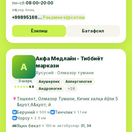
пн–сб:
08:00–20:00
Ҳозир ёпиқ
+99895169…
Рақамни кўрсатиш
Ёзилиш
Батафсил
Акфа Медлайн - Тиббиёт
А
маркази
Хусусий · Олмазор тумани
3 шарҳ
Акушерлик
Аллергология
★★★★★
★★★★★
4.8
Андрология
+28
Тошкент, Олмазор Тумани, Кичик халқа йўли 5
&қуот;А&қуот; й
Беруний
Тинчлик
🚶 500 м
🚶 1.1 км
М
М
Чорсу
🚶 2.9 км
М
🚌
Яқин бекат
🚶 190 м
· автобуслар:
31, 34