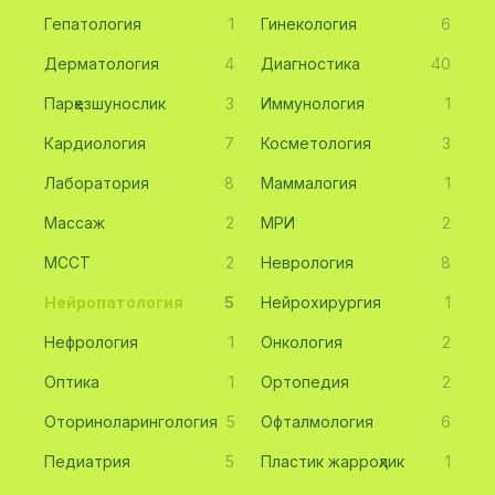
Гепатология
1
Гинекология
6
Дерматология
4
Диагностика
40
Парҳезшунослик
3
Иммунология
1
Кардиология
7
Косметология
3
Лаборатория
8
Маммалогия
1
Массаж
2
МРИ
2
МССТ
2
Неврология
8
Нейропатология
5
Нейрохирургия
1
Нефрология
1
Онкология
2
Оптика
1
Ортопедия
2
Оториноларингология
5
Офталмология
6
Педиатрия
5
Пластик жарроҳлик
1