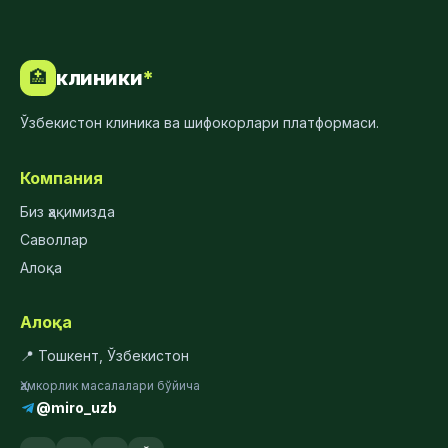
клиники
*
🏥
Ўзбекистон клиника ва шифокорлари платформаси.
Компания
Биз ҳақимизда
Саволлар
Алоқа
Алоқа
📍 Тошкент, Ўзбекистон
Ҳамкорлик масалалари бўйича
@miro_uzb