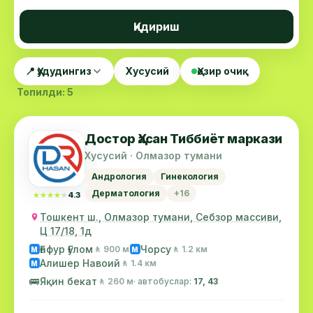
Қидириш
📍 Ҳудудингиз
Хусусий
Ҳозир очиқ
Топилди: 5
Достор Ҳасан Тиббиёт маркази
Хусусий · Олмазор тумани
Андрология
Гинекология
Дерматология
+16
★★★★★
★★★★★
4.3
Тошкент ш., Олмазор тумани, Себзор массиви,
Ц 17/18, 1д
Ғафур Ғулом
Чорсу
🚶 900 м
🚶 1.2 км
М
М
Алишер Навоий
🚶 1.4 км
М
🚌
Яқин бекат
🚶 260 м
· автобуслар:
17, 43