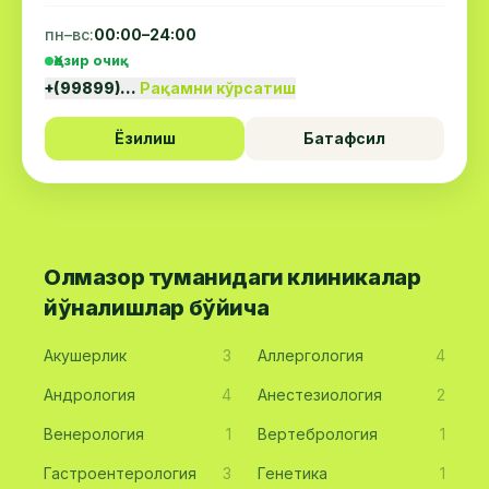
пн–вс:
00:00–24:00
Ҳозир очиқ
+(99899)…
Рақамни кўрсатиш
Ёзилиш
Батафсил
Олмазор туманидаги клиникалар
йўналишлар бўйича
Акушерлик
3
Аллергология
4
Андрология
4
Анестезиология
2
Венерология
1
Вертебрология
1
Гастроентерология
3
Генетика
1