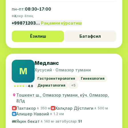
пн–пт:
08:30–17:00
Ҳозир ёпиқ
+99871203…
Рақамни кўрсатиш
Ёзилиш
Батафсил
Медланс
М
Хусусий · Олмазор тумани
Гастроентерология
Гинекология
Дерматология
+5
★★★★★
★★★★★
4.0
Тошкент ш., Олмазор тумани, кўч. Олмазор,
8/1д
Пахтакор
Халқлар Дўстлиги
🚶 350 м
🚶 500 м
М
М
Алишер Навоий
🚶 1.2 км
М
🚌
Яқин бекат
🚶 140 м
· автобуслар:
51