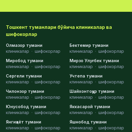
Тошкент туманлари бўйича клиникалар ва
шифокорлар
Олмазор тумани
Бектемир тумани
клиникалар
·
шифокорлар
клиникалар
·
шифокорлар
Миробод тумани
Мирзо Улуғбек тумани
клиникалар
·
шифокорлар
клиникалар
·
шифокорлар
Сергели тумани
Учтепа тумани
клиникалар
·
шифокорлар
клиникалар
·
шифокорлар
Чилонзор тумани
Шайхонтоҳур тумани
клиникалар
·
шифокорлар
клиникалар
·
шифокорлар
Юнусобод тумани
Яккасарой тумани
клиникалар
·
шифокорлар
клиникалар
·
шифокорлар
Янгиҳаёт тумани
Яшнобод тумани
клиникалар
·
шифокорлар
клиникалар
·
шифокорлар