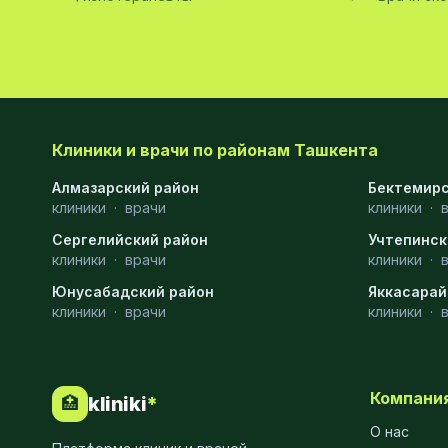
Диагностика
10
Андрология
9
Стоматология
9
Рентгенология
9
Клиники и врачи по районам Ташкента
Физиотерапия
8
Алмазарский район
Бектемирс
клиники
·
врачи
клиники
·
МРТ
6
Сергелийский район
Учтепинск
клиники
Ортопедия
·
врачи
5
клиники
·
Юнусабадский район
Яккасарай
Пластическая хирургия
5
клиники
·
врачи
клиники
·
Эндоскопия
5
Косметология
4
Компани
kliniki
*
🏥
Маммология
4
О нас