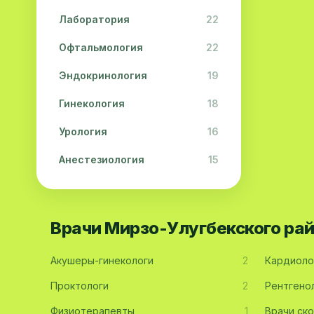
Лаборатория
22
Офтальмология
22
Эндокринология
19
Гинекология
18
Урология
16
Анестезиология
15
Дерматология
15
Педиатрия
15
Врачи Мирзо-Улугбекского ра
Акушерство
13
Акушеры-гинекологи
2
Кардиоло
Гастроэнтерология
13
Проктологи
2
Рентгено
Хирургия
11
Физиотерапевты
1
Врачи ск