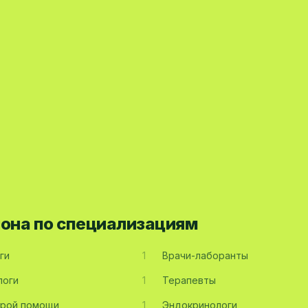
йона по специализациям
ги
1
Врачи-лаборанты
логи
1
Терапевты
орой помощи
1
Эндокринологи