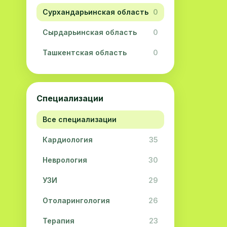
Сурхандарьинская область
0
Сырдарьинская область
0
Ташкентская область
0
Ферганская область
0
Хорезмская область
0
Специализации
Республика Каракалпакстан
0
Все специализации
Кардиология
35
Неврология
30
УЗИ
29
Отоларингология
26
Терапия
23