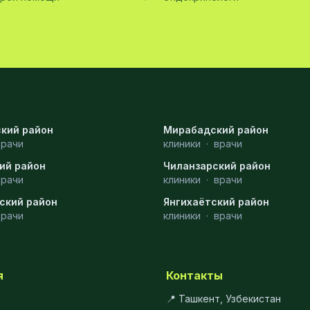
кий район
Мирабадский район
врачи
клиники
·
врачи
ий район
Чиланзарский район
врачи
клиники
·
врачи
ский район
Янгихаётский район
врачи
клиники
·
врачи
я
Контакты
📍 Ташкент, Узбекистан