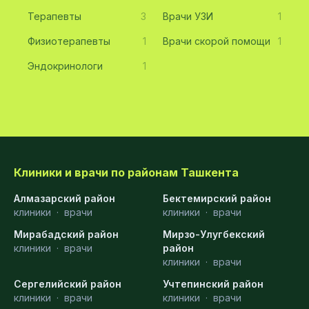
Терапевты
3
Врачи УЗИ
1
Физиотерапевты
1
Врачи скорой помощи
1
Эндокринологи
1
Клиники и врачи по районам Ташкента
Алмазарский район
Бектемирский район
клиники
·
врачи
клиники
·
врачи
Мирабадский район
Мирзо-Улугбекский
клиники
·
врачи
район
клиники
·
врачи
Сергелийский район
Учтепинский район
клиники
·
врачи
клиники
·
врачи