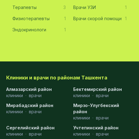
Терапевты
3
Врачи УЗИ
1
Физиотерапевты
1
Врачи скорой помощи
1
Эндокринологи
1
Клиники и врачи по районам Ташкента
Алмазарский район
Бектемирский район
клиники
·
врачи
клиники
·
врачи
Мирабадский район
Мирзо-Улугбекский
клиники
·
врачи
район
клиники
·
врачи
Сергелийский район
Учтепинский район
клиники
·
врачи
клиники
·
врачи