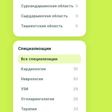
Сурхандарьинская область
0
Сырдарьинская область
0
Ташкентская область
0
Ферганская область
0
Хорезмская область
0
Специализации
Республика Каракалпакстан
0
Все специализации
Кардиология
35
Неврология
30
УЗИ
29
Отоларингология
26
Терапия
23