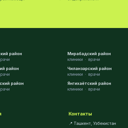
кий район
Мирабадский район
врачи
клиники
·
врачи
ий район
Чиланзарский район
врачи
клиники
·
врачи
ский район
Янгихаётский район
врачи
клиники
·
врачи
я
Контакты
📍 Ташкент, Узбекистан