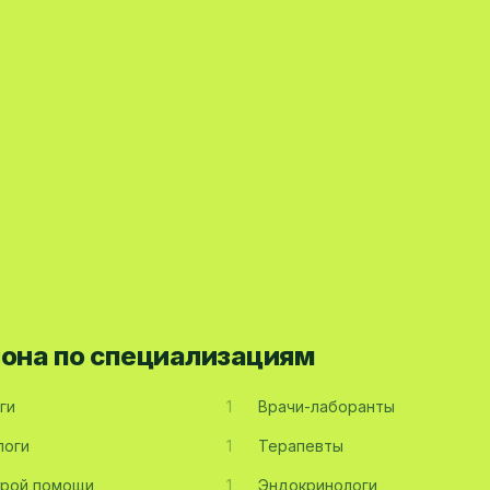
йона по специализациям
ги
1
Врачи-лаборанты
логи
1
Терапевты
орой помощи
1
Эндокринологи