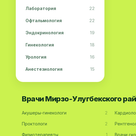
Лаборатория
22
Офтальмология
22
Эндокринология
19
Гинекология
18
Урология
16
Анестезиология
15
Дерматология
15
Педиатрия
15
Врачи Мирзо-Улугбекского ра
Акушерство
13
Акушеры-гинекологи
2
Кардиоло
Гастроэнтерология
13
Проктологи
2
Рентгено
Хирургия
11
Физиотерапевты
1
Врачи ск