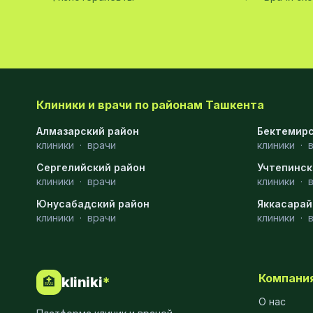
Диагностика
10
Андрология
9
Стоматология
9
Рентгенология
9
Клиники и врачи по районам Ташкента
Физиотерапия
8
Алмазарский район
Бектемирс
клиники
·
врачи
клиники
·
МРТ
6
Сергелийский район
Учтепинск
клиники
Ортопедия
·
врачи
5
клиники
·
Юнусабадский район
Яккасарай
Пластическая хирургия
5
клиники
·
врачи
клиники
·
Эндоскопия
5
Косметология
4
Компани
kliniki
*
🏥
Маммология
4
О нас