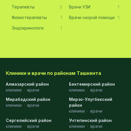
Терапевты
3
Врачи УЗИ
1
Физиотерапевты
1
Врачи скорой помощи
1
Эндокринологи
1
Клиники и врачи по районам Ташкента
Алмазарский район
Бектемирский район
клиники
·
врачи
клиники
·
врачи
Мирабадский район
Мирзо-Улугбекский
клиники
·
врачи
район
клиники
·
врачи
Сергелийский район
Учтепинский район
клиники
·
врачи
клиники
·
врачи