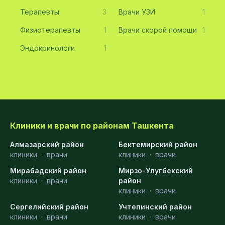
Терапевты
3
Врачи УЗИ
1
Физиотерапевты
1
Врачи скорой помощи
1
Эндокринологи
1
Клиники и врачи по районам Ташкента
Алмазарский район
Бектемирский район
клиники
·
врачи
клиники
·
врачи
Мирабадский район
Мирзо-Улугбекский
клиники
·
врачи
район
клиники
·
врачи
Сергелийский район
Учтепинский район
клиники
·
врачи
клиники
·
врачи