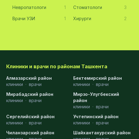
Невропатологи
1
Стоматологи
3
Врачи УЗИ
1
Хирурги
2
Клиники и врачи по районам Ташкента
Алмазарский район
Бектемирский район
клиники
·
врачи
клиники
·
врачи
Мирабадский район
Мирзо-Улугбекский
клиники
·
врачи
район
клиники
·
врачи
Сергелийский район
Учтепинский район
клиники
·
врачи
клиники
·
врачи
Чиланзарский район
Шайхантахурский район
клиники
·
врачи
клиники
·
врачи