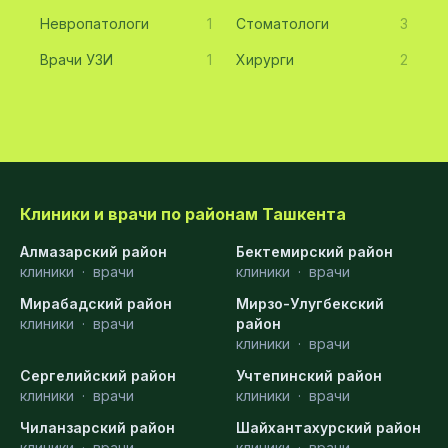
Невропатологи
1
Стоматологи
3
Врачи УЗИ
1
Хирурги
2
Клиники и врачи по районам Ташкента
Алмазарский район
Бектемирский район
клиники
·
врачи
клиники
·
врачи
Мирабадский район
Мирзо-Улугбекский
клиники
·
врачи
район
клиники
·
врачи
Сергелийский район
Учтепинский район
клиники
·
врачи
клиники
·
врачи
Чиланзарский район
Шайхантахурский район
клиники
·
врачи
клиники
·
врачи