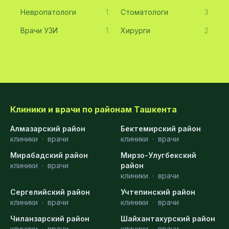
Невропатологи
1
Стоматологи
3
Врачи УЗИ
1
Хирурги
2
Клиники и врачи по районам Ташкента
Алмазарский район
Бектемирский район
клиники
·
врачи
клиники
·
врачи
Мирабадский район
Мирзо-Улугбекский
клиники
·
врачи
район
клиники
·
врачи
Сергелийский район
Учтепинский район
клиники
·
врачи
клиники
·
врачи
Чиланзарский район
Шайхантахурский район
клиники
·
врачи
клиники
·
врачи