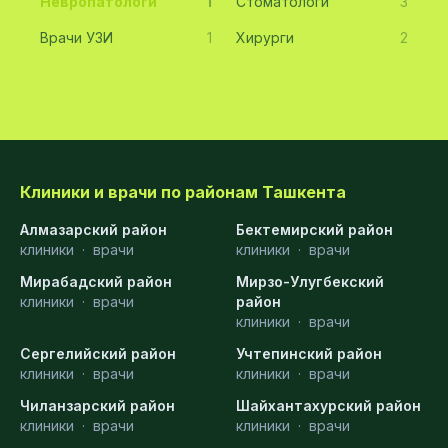
Невропатологи
1
Стоматологи
3
Врачи УЗИ
1
Хирурги
2
Клиники и врачи по районам Ташкента
Алмазарский район
Бектемирский район
клиники
·
врачи
клиники
·
врачи
Мирабадский район
Мирзо-Улугбекский
клиники
·
врачи
район
клиники
·
врачи
Сергелийский район
Учтепинский район
клиники
·
врачи
клиники
·
врачи
Чиланзарский район
Шайхантахурский район
клиники
·
врачи
клиники
·
врачи