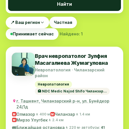
Найти
📍 Ваш регион
Частная
Принимает сейчас
Найдено: 1
Врач невропатолог Зулфия
Масагалиева Жумагуловна
Невропатология · Чиланзарский
район
Невропатология
🏥 NDC Medic Najod Shifo Чиланзар...
г. Ташкент, Чиланзарский р-н, ул. Бунёдкор
24/1д
Олмазор
Чиланзар
🚶 400 м
🚶 1.4 км
M
M
Мирзо Улугбек
🚶 2.4 км
M
🚌
Ближайшая остановка
🚶 220 м
· автобусы:
41