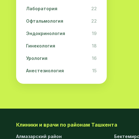
Лаборатория
22
Офтальмология
22
Эндокринология
19
Гинекология
18
Урология
16
Анестезиология
15
Дерматология
15
Педиатрия
15
Акушерство
13
Гастроэнтерология
13
Клиники и врачи по районам Ташкента
Хирургия
11
Алмазарский район
Бектемирс