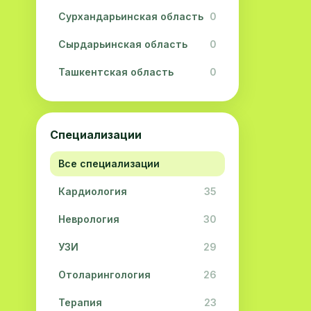
Сурхандарьинская область
0
Сырдарьинская область
0
Ташкентская область
0
Ферганская область
0
Хорезмская область
0
Специализации
Республика Каракалпакстан
0
Все специализации
Кардиология
35
Неврология
30
УЗИ
29
Отоларингология
26
Терапия
23