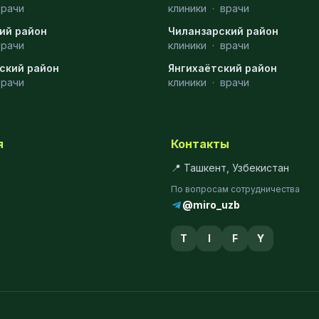
врачи
клиники
·
врачи
ий район
Чиланзарский район
врачи
клиники
·
врачи
ский район
Янгихаётский район
врачи
клиники
·
врачи
я
Контакты
📍 Ташкент, Узбекистан
По вопросам сотрудничества
@miro_uzb
T
I
F
Y