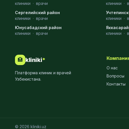
клиники
·
врачи
клиники
·
Диагностика
10
Сергелийский район
Учтепинск
Андрология
9
клиники
·
врачи
клиники
·
Юнусабадский район
Яккасарай
Стоматология
9
клиники
·
врачи
клиники
·
Рентгенология
9
Физиотерапия
8
Компани
kliniki
*
🏥
МРТ
6
О нас
Платформа клиник и врачей
Ортопедия
5
Вопросы
Узбекистана.
Контакты
Пластическая хирургия
5
Эндоскопия
5
Косметология
4
Маммология
4
© 2026 kliniki.uz