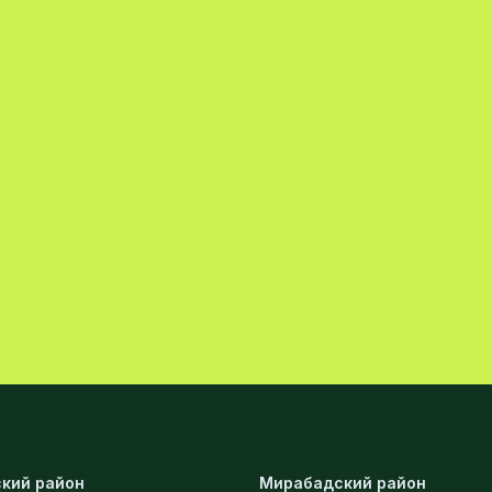
кий район
Мирабадский район