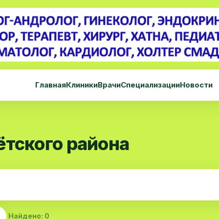
Главная
Клиники
Врачи
Специализации
Новости
ётского района
Найдено: 0