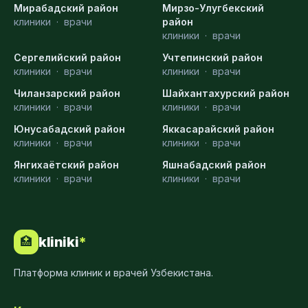
Мирабадский район
Мирзо-Улугбекский
клиники
·
врачи
район
клиники
·
врачи
Сергелийский район
Учтепинский район
клиники
·
врачи
клиники
·
врачи
Чиланзарский район
Шайхантахурский район
клиники
·
врачи
клиники
·
врачи
Юнусабадский район
Яккасарайский район
клиники
·
врачи
клиники
·
врачи
Янгихаётский район
Яшнабадский район
клиники
·
врачи
клиники
·
врачи
kliniki
*
🏥
Платформа клиник и врачей Узбекистана.