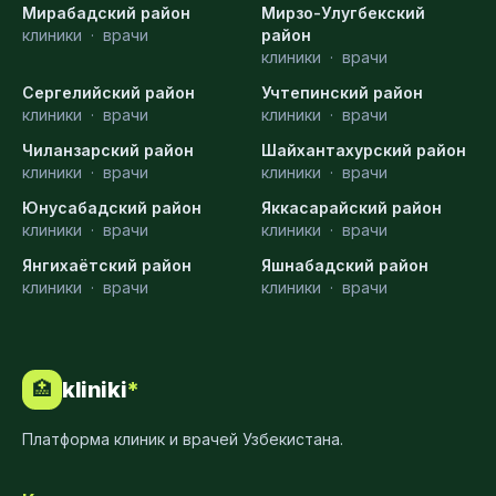
Мирабадский район
Мирзо-Улугбекский
клиники
·
врачи
район
клиники
·
врачи
Сергелийский район
Учтепинский район
клиники
·
врачи
клиники
·
врачи
Чиланзарский район
Шайхантахурский район
клиники
·
врачи
клиники
·
врачи
Юнусабадский район
Яккасарайский район
клиники
·
врачи
клиники
·
врачи
Янгихаётский район
Яшнабадский район
клиники
·
врачи
клиники
·
врачи
kliniki
*
🏥
Платформа клиник и врачей Узбекистана.