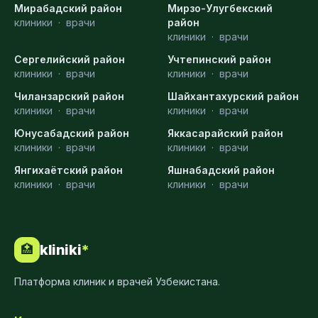
Мирабадский район
Мирзо-Улугбекский
клиники
·
врачи
район
клиники
·
врачи
Сергелийский район
Учтепинский район
клиники
·
врачи
клиники
·
врачи
Чиланзарский район
Шайхантахурский район
клиники
·
врачи
клиники
·
врачи
Юнусабадский район
Яккасарайский район
клиники
·
врачи
клиники
·
врачи
Янгихаётский район
Яшнабадский район
клиники
·
врачи
клиники
·
врачи
kliniki
*
🏥
Платформа клиник и врачей Узбекистана.