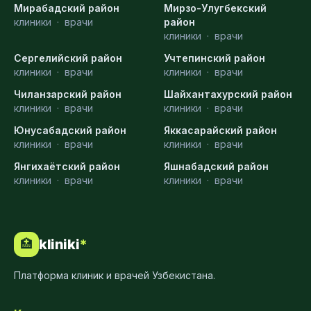
Мирабадский район
Мирзо-Улугбекский
клиники
·
врачи
район
клиники
·
врачи
Сергелийский район
Учтепинский район
клиники
·
врачи
клиники
·
врачи
Чиланзарский район
Шайхантахурский район
клиники
·
врачи
клиники
·
врачи
Юнусабадский район
Яккасарайский район
клиники
·
врачи
клиники
·
врачи
Янгихаётский район
Яшнабадский район
клиники
·
врачи
клиники
·
врачи
kliniki
*
🏥
Платформа клиник и врачей Узбекистана.