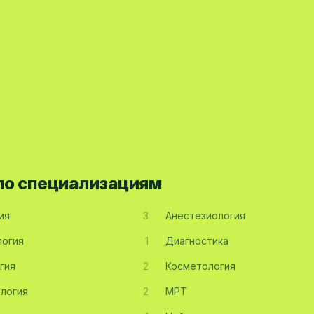
 по специализациям
ия
3
Анестезиология
огия
1
Диагностика
гия
2
Косметология
логия
2
МРТ