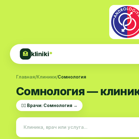
kliniki
*
🏥
Главная
/
Клиники
/
Сомнология
Сомнология — клиник
👨‍⚕️ Врачи: Сомнология →