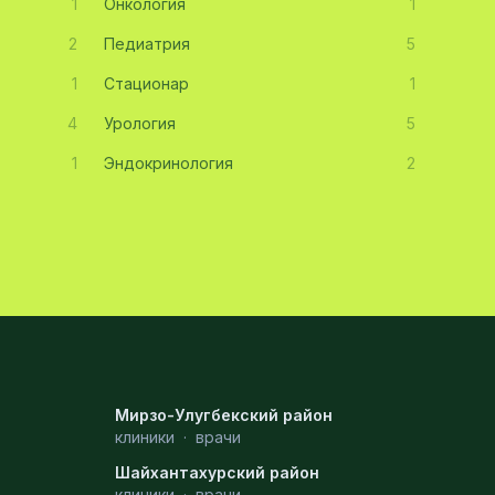
1
Онкология
1
2
Педиатрия
5
1
Стационар
1
4
Урология
5
1
Эндокринология
2
Мирзо-Улугбекский район
клиники
·
врачи
Шайхантахурский район
клиники
·
врачи