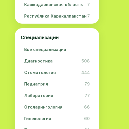
Кашкадарьинская область
7
Республика Каракалпакстан
7
Навоийская область
5
Специализации
Джизакская область
3
Все специализации
Сурхандарьинская область
2
Диагностика
508
Сырдарьинская область
2
Стоматология
444
Хорезмская область
2
Педиатрия
79
Лаборатория
77
Отоларингология
66
Гинекология
60