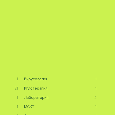
1
Вирусология
1
21
Иглотерапия
1
1
Лаборатория
4
1
МСКТ
1