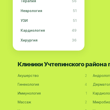
Терапия
56
Неврология
51
УЗИ
51
Кардиология
49
Хирургия
36
Физиотерапия
31
Косметология
28
Клиники Учтепинского района
Урология
28
Акушерство
2
Андролог
Офтальмология
26
Гинекология
4
Дерматол
Дерматология
23
Иммунология
1
Кардиоло
Эндокринология
21
Массаж
2
Микробио
Невропатология
21