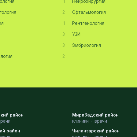
ология
1
Нейрохирургия
гология
2
Офтальмология
ия
1
Рентгенология
3
УЗИ
3
Эмбриология
логия
2
кий район
Мирабадский район
врачи
клиники
·
врачи
ий район
Чиланзарский район
врачи
клиники
·
врачи