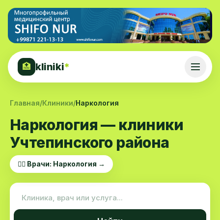
kliniki
*
🏥
Главная
/
Клиники
/
Наркология
Наркология — клиники
Учтепинского района
👨‍⚕️ Врачи: Наркология →