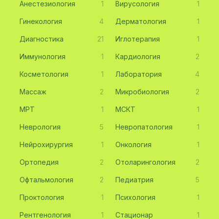
Анестезиология
1
Вирусология
1
Гинекология
4
Дерматология
1
Диагностика
21
Иглотерапия
1
Иммунология
1
Кардиология
2
Косметология
1
Лаборатория
4
Массаж
2
Микробиология
2
МРТ
1
МСКТ
1
Неврология
5
Невропатология
1
Нейрохирургия
1
Онкология
1
Ортопедия
2
Отоларингология
2
Офтальмология
2
Педиатрия
5
Проктология
1
Психология
1
Рентгенология
1
Стационар
1