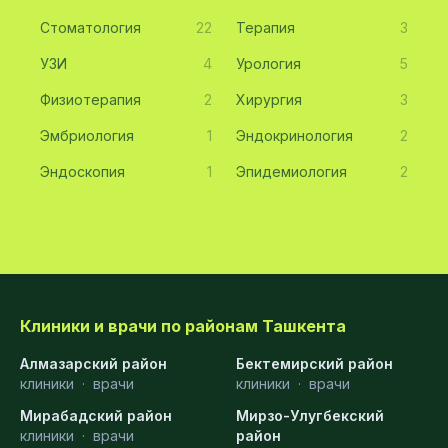
Стоматология
22
Терапия
3
УЗИ
4
Урология
5
Физиотерапия
2
Хирургия
3
Эмбриология
1
Эндокринология
2
Эндоскопия
1
Эпидемиология
2
Клиники и врачи по районам Ташкента
Алмазарский район
Бектемирский район
клиники
·
врачи
клиники
·
врачи
Мирабадский район
Мирзо-Улугбекский
клиники
·
врачи
район