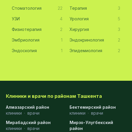
Стоматология
22
Терапия
3
УЗИ
4
Урология
5
Физиотерапия
2
Хирургия
3
Эмбриология
1
Эндокринология
2
Эндоскопия
1
Эпидемиология
2
Клиники и врачи по районам Ташкента
Алмазарский район
Бектемирский район
клиники
·
врачи
клиники
·
врачи
Мирабадский район
Мирзо-Улугбекский
клиники
·
врачи
район