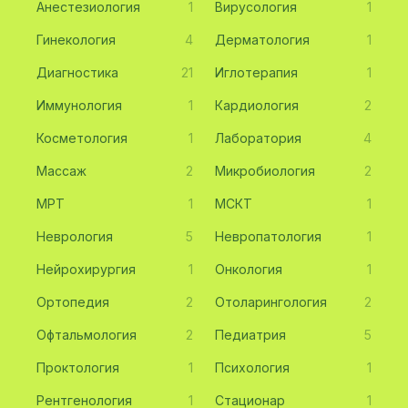
Анестезиология
1
Вирусология
1
Гинекология
4
Дерматология
1
Диагностика
21
Иглотерапия
1
Иммунология
1
Кардиология
2
Косметология
1
Лаборатория
4
Массаж
2
Микробиология
2
МРТ
1
МСКТ
1
Неврология
5
Невропатология
1
Нейрохирургия
1
Онкология
1
Ортопедия
2
Отоларингология
2
Офтальмология
2
Педиатрия
5
Проктология
1
Психология
1
Рентгенология
1
Стационар
1