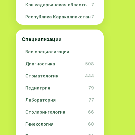
Кашкадарьинская область
7
Республика Каракалпакстан
7
Навоийская область
5
Специализации
Джизакская область
3
Все специализации
Сурхандарьинская область
2
Диагностика
508
Сырдарьинская область
2
Стоматология
444
Хорезмская область
2
Педиатрия
79
Лаборатория
77
Отоларингология
66
Гинекология
60