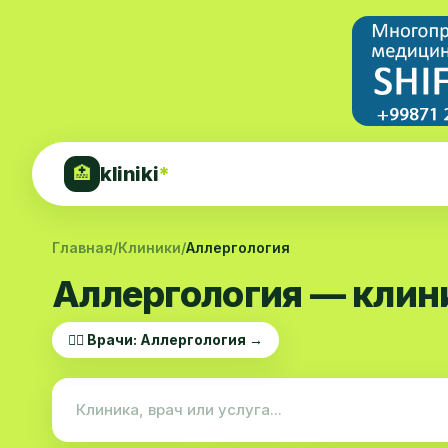
kliniki
*
🏥
Главная
/
Клиники
/
Аллергология
Аллергология — клин
👨‍⚕️ Врачи: Аллергология →