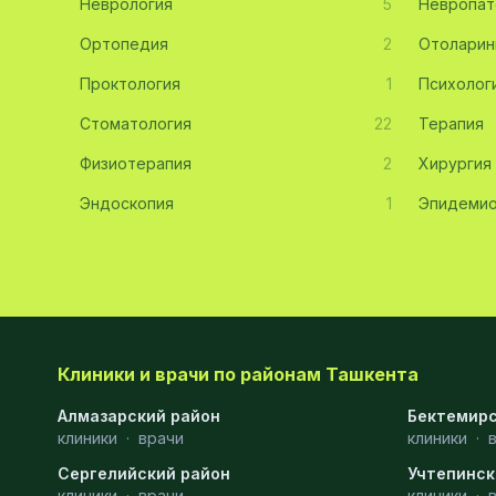
Неврология
5
Невропат
Эмбриология
20
Ортопедия
2
Отоларин
Проктология
Акушерство
19
1
Психолог
Стоматология
22
Терапия
Ортопедия
19
Физиотерапия
2
Хирургия
Массаж
18
Эндоскопия
1
Эпидемио
Репродуктология
16
ЭКГ
16
Гастроэнтерология
13
Андрология
12
Клиники и врачи по районам Ташкента
Стационар
11
Алмазарский район
Бектемирс
клиники
Аллергология
·
врачи
10
клиники
·
Сергелийский район
Учтепинск
Психология
9
клиники
·
врачи
клиники
·