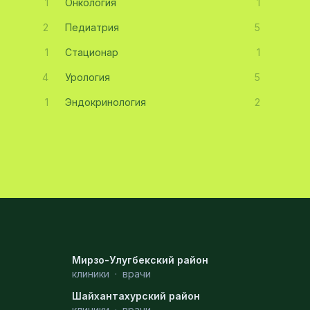
1
Онкология
1
2
Педиатрия
5
1
Стационар
1
4
Урология
5
1
Эндокринология
2
Мирзо-Улугбекский район
клиники
·
врачи
Шайхантахурский район
клиники
·
врачи