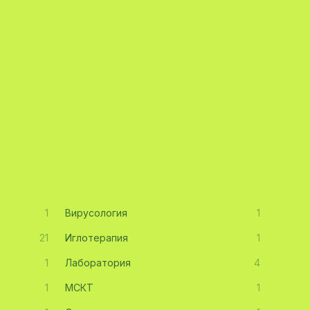
1
Вирусология
1
21
Иглотерапия
1
1
Лаборатория
4
1
МСКТ
1