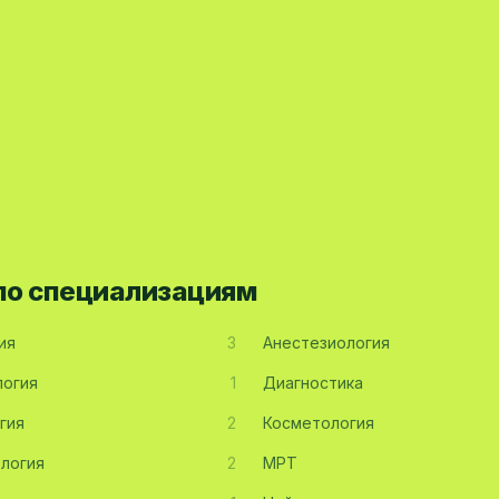
 по специализациям
ия
3
Анестезиология
огия
1
Диагностика
гия
2
Косметология
логия
2
МРТ