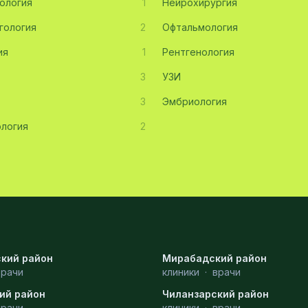
ология
1
Нейрохирургия
гология
2
Офтальмология
ия
1
Рентгенология
3
УЗИ
3
Эмбриология
логия
2
кий район
Мирабадский район
врачи
клиники
·
врачи
ий район
Чиланзарский район
врачи
клиники
·
врачи