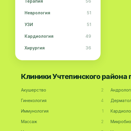
Терапия
56
Неврология
51
УЗИ
51
Кардиология
49
Хирургия
36
Физиотерапия
31
Косметология
28
Клиники Учтепинского района
Урология
28
Акушерство
2
Андролог
Офтальмология
26
Гинекология
4
Дерматол
Дерматология
23
Иммунология
1
Кардиоло
Эндокринология
21
Массаж
2
Микробио
Невропатология
21