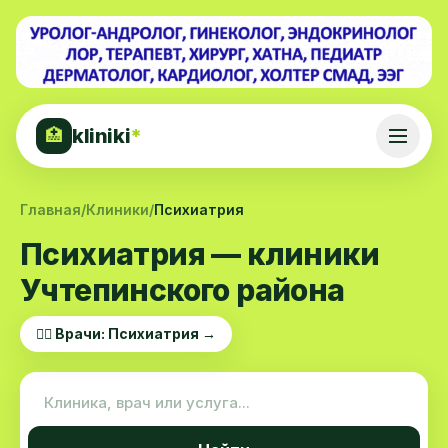
kliniki
*
🏥
Главная
/
Клиники
/
Психиатрия
Психиатрия — клиники
Учтепинского района
👨‍⚕️ Врачи: Психиатрия →