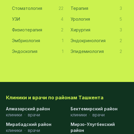
Стоматология
22
Терапия
3
УЗИ
4
Урология
5
Физиотерапия
2
Хирургия
3
Эмбриология
1
Эндокринология
2
Эндоскопия
1
Эпидемиология
2
Клиники и врачи по районам Ташкента
Алмазарский район
Бектемирский район
клиники
·
врачи
клиники
·
врачи
Мирабадский район
Мирзо-Улугбекский
клиники
·
врачи
район