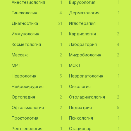
Анестезиология
1
Вирусология
1
Гинекология
4
Дерматология
1
Диагностика
21
Иглотерапия
1
Иммунология
1
Кардиология
2
Косметология
1
Лаборатория
4
Массаж
2
Микробиология
2
МРТ
1
МСКТ
1
Неврология
5
Невропатология
1
Нейрохирургия
1
Онкология
1
Ортопедия
2
Отоларингология
2
Офтальмология
2
Педиатрия
5
Проктология
1
Психология
1
Рентгенология
1
Стационар
1