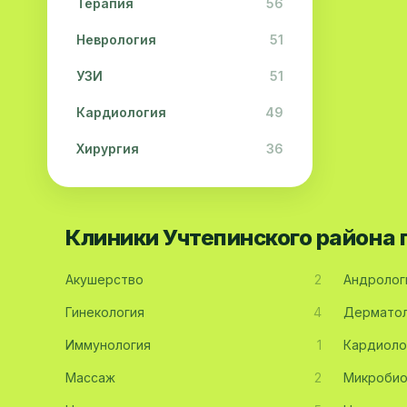
Терапия
56
Неврология
51
УЗИ
51
Кардиология
49
Хирургия
36
Физиотерапия
31
Косметология
28
Клиники Учтепинского района
Урология
28
Акушерство
2
Андролог
Офтальмология
26
Гинекология
4
Дерматол
Дерматология
23
Иммунология
1
Кардиоло
Эндокринология
21
Массаж
2
Микробио
Невропатология
21