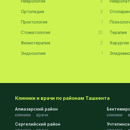
Неврология
5
Невропат
Эмбриология
20
Ортопедия
2
Отоларин
Проктология
Акушерство
19
1
Психолог
Стоматология
22
Терапия
Ортопедия
19
Физиотерапия
2
Хирургия
Массаж
18
Эндоскопия
1
Эпидемио
Репродуктология
16
ЭКГ
16
Гастроэнтерология
13
Андрология
12
Клиники и врачи по районам Ташкента
Стационар
11
Алмазарский район
Бектемирс
клиники
Аллергология
·
врачи
10
клиники
·
Сергелийский район
Учтепинск
Психология
9
клиники
·
врачи
клиники
·