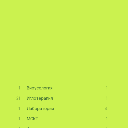
1
Вирусология
1
21
Иглотерапия
1
1
Лаборатория
4
1
МСКТ
1