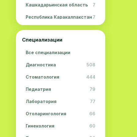
Кашкадарьинская область
7
Республика Каракалпакстан
7
Навоийская область
5
Специализации
Джизакская область
3
Все специализации
Сурхандарьинская область
2
Диагностика
508
Сырдарьинская область
2
Стоматология
444
Хорезмская область
2
Педиатрия
79
Лаборатория
77
Отоларингология
66
Гинекология
60