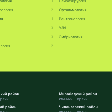
ология
1
Нейрохирургия
гология
2
Офтальмология
ия
1
Рентгенология
3
УЗИ
3
Эмбриология
логия
2
кий район
Мирабадский район
врачи
клиники
·
врачи
ий район
Чиланзарский район
врачи
клиники
·
врачи