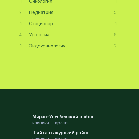
1
Онкология
1
2
Педиатрия
5
1
Стационар
1
4
Урология
5
1
Эндокринология
2
Мирзо-Улугбекский район
клиники
·
врачи
Шайхантахурский район
клиники
·
врачи