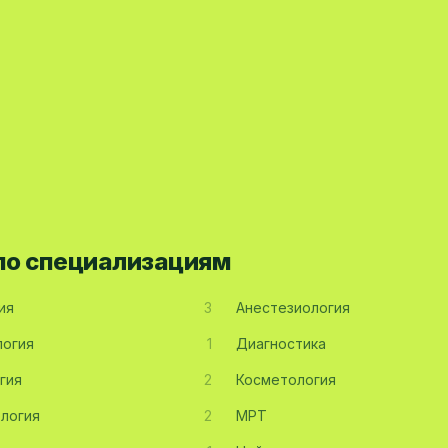
 по специализациям
ия
3
Анестезиология
огия
1
Диагностика
гия
2
Косметология
логия
2
МРТ