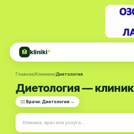
kliniki
*
🏥
Главная
/
Клиники
/
Диетология
Диетология — клиник
👨‍⚕️ Врачи: Диетология →