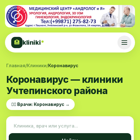
kliniki
*
🏥
Главная
/
Клиники
/
Коронавирус
Коронавирус — клиники
Учтепинского района
👨‍⚕️ Врачи: Коронавирус →