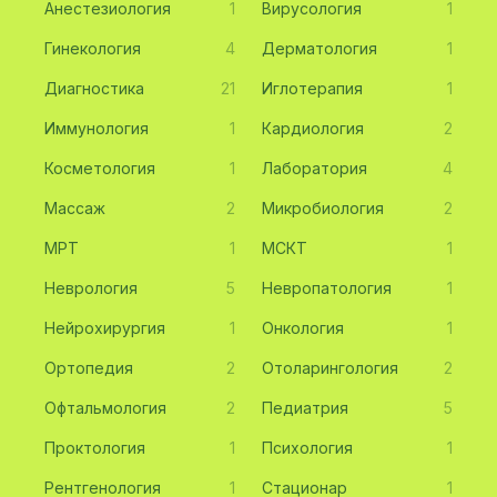
Анестезиология
1
Вирусология
1
Гинекология
4
Дерматология
1
Диагностика
21
Иглотерапия
1
Иммунология
1
Кардиология
2
Косметология
1
Лаборатория
4
Массаж
2
Микробиология
2
МРТ
1
МСКТ
1
Неврология
5
Невропатология
1
Нейрохирургия
1
Онкология
1
Ортопедия
2
Отоларингология
2
Офтальмология
2
Педиатрия
5
Проктология
1
Психология
1
Рентгенология
1
Стационар
1