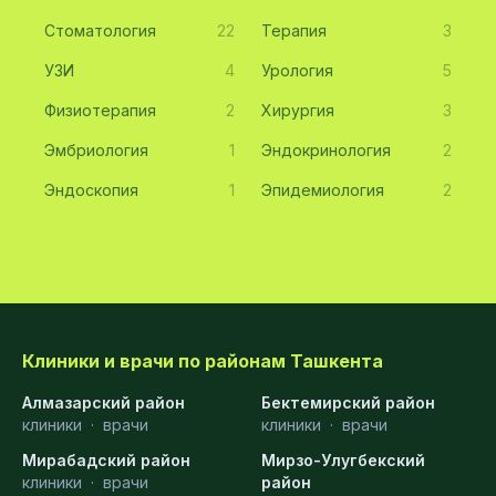
Стоматология
22
Терапия
3
УЗИ
4
Урология
5
Физиотерапия
2
Хирургия
3
Эмбриология
1
Эндокринология
2
Эндоскопия
1
Эпидемиология
2
Клиники и врачи по районам Ташкента
Алмазарский район
Бектемирский район
клиники
·
врачи
клиники
·
врачи
Мирабадский район
Мирзо-Улугбекский
клиники
·
врачи
район