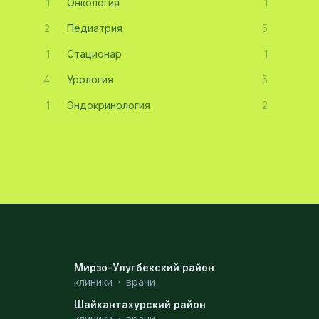
1
Онкология
1
2
Педиатрия
5
1
Стационар
1
4
Урология
5
1
Эндокринология
2
Мирзо-Улугбекский район
клиники
·
врачи
Шайхантахурский район
клиники
·
врачи