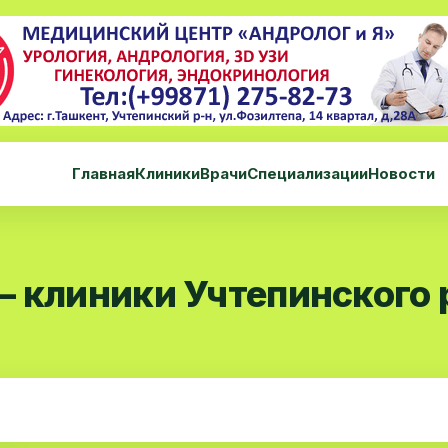
Главная
Клиники
Врачи
Специализации
Новости
— клиники Учтепинского 