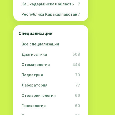
Кашкадарьинская область
7
Республика Каракалпакстан
7
Навоийская область
5
Специализации
Джизакская область
3
Все специализации
Сурхандарьинская область
2
Диагностика
508
Сырдарьинская область
2
Стоматология
444
Хорезмская область
2
Педиатрия
79
Лаборатория
77
Отоларингология
66
Гинекология
60