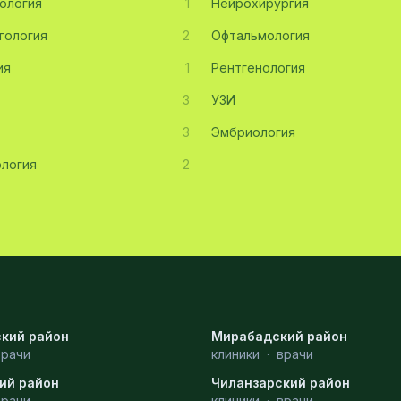
ология
1
Нейрохирургия
гология
2
Офтальмология
ия
1
Рентгенология
3
УЗИ
3
Эмбриология
логия
2
кий район
Мирабадский район
врачи
клиники
·
врачи
ий район
Чиланзарский район
врачи
клиники
·
врачи