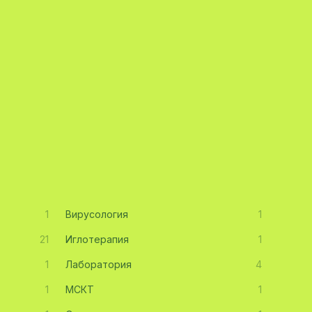
1
Вирусология
1
21
Иглотерапия
1
1
Лаборатория
4
1
МСКТ
1