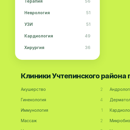
Терапия
56
Неврология
51
УЗИ
51
Кардиология
49
Хирургия
36
Физиотерапия
31
Косметология
28
Клиники Учтепинского района
Урология
28
Акушерство
2
Андролог
Офтальмология
26
Гинекология
4
Дерматол
Дерматология
23
Иммунология
1
Кардиоло
Эндокринология
21
Массаж
2
Микробио
Невропатология
21