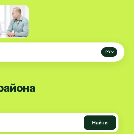
РУ
района
Найти