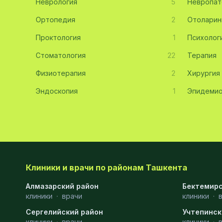
Неврология
5
Невропат
Эмбриология
20
Ортопедия
2
Отоларин
Проктология
Акушерство
19
1
Психолог
Стоматология
22
Терапия
Ортопедия
19
Физиотерапия
2
Хирургия
Массаж
18
Эндоскопия
1
Эпидемио
Репродуктология
16
ЭКГ
16
Гастроэнтерология
13
Андрология
12
Клиники и врачи по районам Ташкента
Стационар
11
Алмазарский район
Бектемирс
клиники
Аллергология
·
врачи
10
клиники
·
Сергелийский район
Учтепинск
Психология
9
клиники
·
врачи
клиники
·