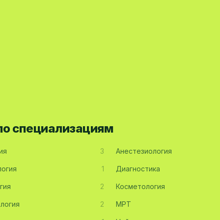
 по специализациям
ия
3
Анестезиология
огия
1
Диагностика
гия
2
Косметология
логия
2
МРТ