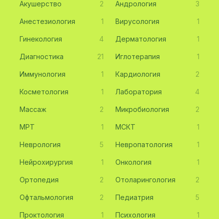
Акушерство
2
Андрология
3
Анестезиология
1
Вирусология
1
Гинекология
4
Дерматология
1
Диагностика
21
Иглотерапия
1
Иммунология
1
Кардиология
2
Косметология
1
Лаборатория
4
Массаж
2
Микробиология
2
МРТ
1
МСКТ
1
Неврология
5
Невропатология
1
Нейрохирургия
1
Онкология
1
Ортопедия
2
Отоларингология
2
Офтальмология
2
Педиатрия
5
Проктология
1
Психология
1