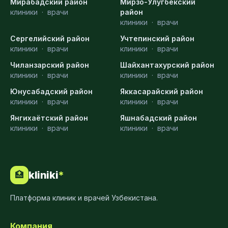
Мирабадский район
Мирзо-Улугбекский
клиники
·
врачи
район
клиники
·
врачи
Сергелийский район
Учтепинский район
клиники
·
врачи
клиники
·
врачи
Чиланзарский район
Шайхантахурский район
клиники
·
врачи
клиники
·
врачи
Юнусабадский район
Яккасарайский район
клиники
·
врачи
клиники
·
врачи
Янгихаётский район
Яшнабадский район
клиники
·
врачи
клиники
·
врачи
kliniki
*
🏥
Платформа клиник и врачей Узбекистана.
Компания