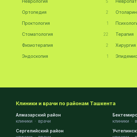
Неврология
5
Невропат
Эмбриология
20
Ортопедия
2
Отоларин
Проктология
Акушерство
19
1
Психолог
Стоматология
22
Терапия
Ортопедия
19
Физиотерапия
2
Хирургия
Массаж
18
Эндоскопия
1
Эпидемио
Репродуктология
16
ЭКГ
16
Гастроэнтерология
13
Андрология
12
Клиники и врачи по районам Ташкента
Стационар
11
Алмазарский район
Бектемирс
клиники
Аллергология
·
врачи
10
клиники
·
Сергелийский район
Учтепинск
Психология
9
клиники
·
врачи
клиники
·