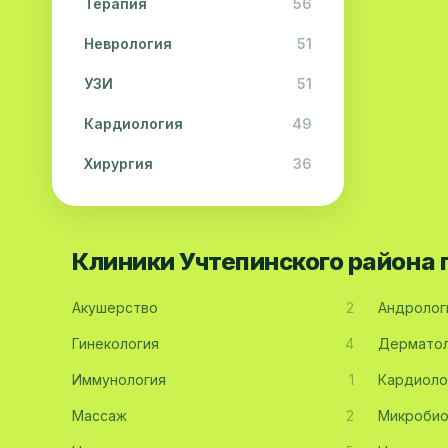
Терапия
56
Неврология
51
УЗИ
51
Кардиология
49
Хирургия
36
Физиотерапия
31
Косметология
28
Клиники Учтепинского района
Урология
28
Акушерство
2
Андролог
Офтальмология
26
Гинекология
4
Дерматол
Дерматология
23
Иммунология
1
Кардиоло
Эндокринология
21
Массаж
2
Микробио
Невропатология
21