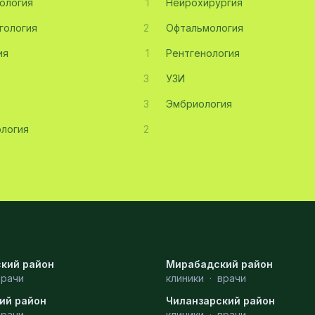
ология
1
Нейрохирургия
гология
2
Офтальмология
ия
1
Рентгенология
3
УЗИ
3
Эмбриология
логия
2
кий район
Мирабадский район
врачи
клиники
·
врачи
ий район
Чиланзарский район
врачи
клиники
·
врачи