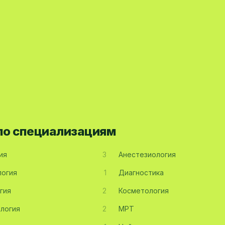
 по специализациям
ия
3
Анестезиология
огия
1
Диагностика
гия
2
Косметология
логия
2
МРТ