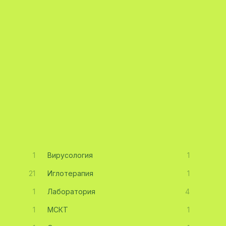
1
Вирусология
1
21
Иглотерапия
1
1
Лаборатория
4
1
МСКТ
1