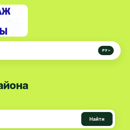
РУ
айона
Найти