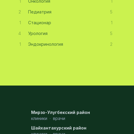
1
Онкология
1
2
Педиатрия
5
1
Стационар
1
4
Урология
5
1
Эндокринология
2
Мирзо-Улугбекский район
клиники
·
врачи
Шайхантахурский район
клиники
·
врачи