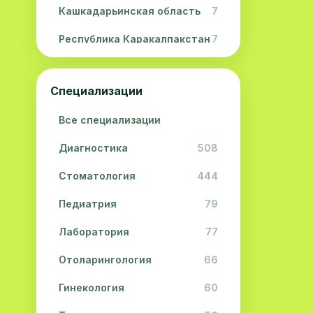
Кашкадарьинская область
7
Республика Каракалпакстан
7
Навоийская область
5
Специализации
Джизакская область
3
Все специализации
Сурхандарьинская область
2
Диагностика
508
Сырдарьинская область
2
Стоматология
444
Хорезмская область
2
Педиатрия
79
Лаборатория
77
Отоларингология
66
Гинекология
60