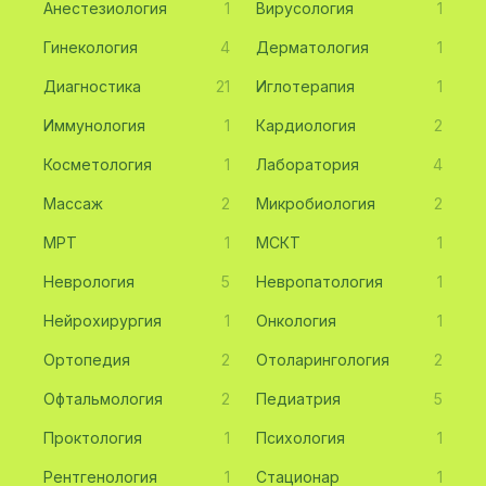
Анестезиология
1
Вирусология
1
Гинекология
4
Дерматология
1
Диагностика
21
Иглотерапия
1
Иммунология
1
Кардиология
2
Косметология
1
Лаборатория
4
Массаж
2
Микробиология
2
МРТ
1
МСКТ
1
Неврология
5
Невропатология
1
Нейрохирургия
1
Онкология
1
Ортопедия
2
Отоларингология
2
Офтальмология
2
Педиатрия
5
Проктология
1
Психология
1
Рентгенология
1
Стационар
1