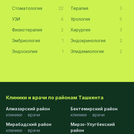
Стоматология
22
Терапия
3
УЗИ
4
Урология
5
Физиотерапия
2
Хирургия
3
Эмбриология
1
Эндокринология
2
Эндоскопия
1
Эпидемиология
2
Клиники и врачи по районам Ташкента
Алмазарский район
Бектемирский район
клиники
·
врачи
клиники
·
врачи
Мирабадский район
Мирзо-Улугбекский
клиники
·
врачи
район