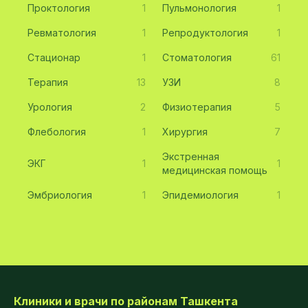
Проктология
1
Пульмонология
1
Ревматология
1
Репродуктология
1
Стационар
1
Стоматология
61
Терапия
13
УЗИ
8
Урология
2
Физиотерапия
5
Флебология
1
Хирургия
7
Экстренная
ЭКГ
1
1
медицинская помощь
Эмбриология
1
Эпидемиология
1
Клиники и врачи по районам Ташкента