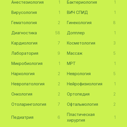
Анестезиология
1
Бактериология
1
Вирусология
1
ВИЧ СПИД
1
Гематология
2
Гинекология
8
Диагностика
58
Допплер
1
Кардиология
7
Косметология
3
Лаборатория
9
Массаж
5
Микробиология
1
МРТ
1
Наркология
2
Неврология
5
Невропатология
2
Нейрофизиология
1
Онкология
2
Ортопедия
2
Отоларингология
7
Офтальмология
2
Пластическая
Педиатрия
6
1
хирургия