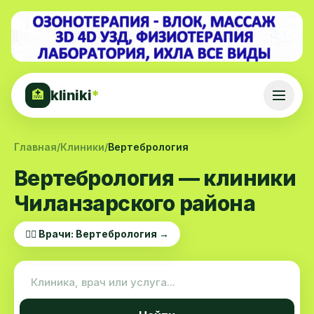
kliniki
*
🏥
Главная
/
Клиники
/
Вертебрология
Вертебрология — клиники
Чиланзарского района
👨‍⚕️ Врачи: Вертебрология →