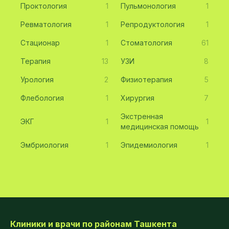
Проктология
1
Пульмонология
1
Ревматология
1
Репродуктология
1
Стационар
1
Стоматология
61
Терапия
13
УЗИ
8
Урология
2
Физиотерапия
5
Флебология
1
Хирургия
7
Экстренная
ЭКГ
1
1
медицинская помощь
Эмбриология
1
Эпидемиология
1
Клиники и врачи по районам Ташкента