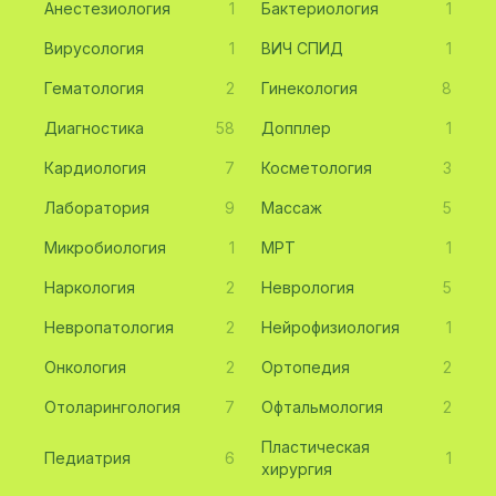
Анестезиология
1
Бактериология
1
Вирусология
1
ВИЧ СПИД
1
Гематология
2
Гинекология
8
Диагностика
58
Допплер
1
Кардиология
7
Косметология
3
Лаборатория
9
Массаж
5
Микробиология
1
МРТ
1
Наркология
2
Неврология
5
Невропатология
2
Нейрофизиология
1
Онкология
2
Ортопедия
2
Отоларингология
7
Офтальмология
2
Пластическая
Педиатрия
6
1
хирургия