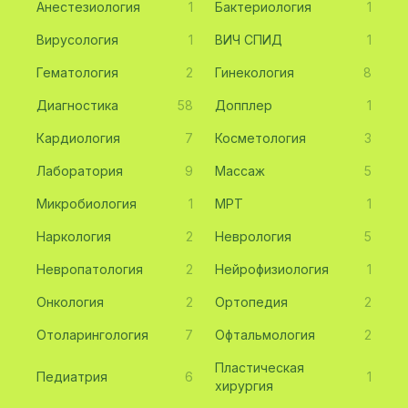
Анестезиология
1
Бактериология
1
Вирусология
1
ВИЧ СПИД
1
Гематология
2
Гинекология
8
Диагностика
58
Допплер
1
Кардиология
7
Косметология
3
Лаборатория
9
Массаж
5
Микробиология
1
МРТ
1
Наркология
2
Неврология
5
Невропатология
2
Нейрофизиология
1
Онкология
2
Ортопедия
2
Отоларингология
7
Офтальмология
2
Пластическая
Педиатрия
6
1
хирургия