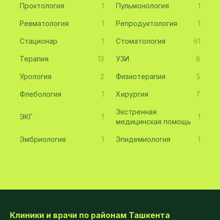
Проктология
1
Пульмонология
1
Ревматология
1
Репродуктология
1
Стационар
1
Стоматология
61
Терапия
13
УЗИ
8
Урология
2
Физиотерапия
5
Флебология
1
Хирургия
7
Экстренная
ЭКГ
1
1
медицинская помощь
Эмбриология
1
Эпидемиология
1
Клиники и врачи по районам Ташкента