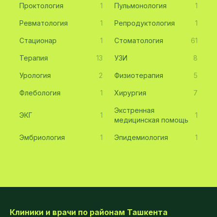
Проктология
1
Пульмонология
1
Ревматология
1
Репродуктология
1
Стационар
1
Стоматология
61
Терапия
13
УЗИ
8
Урология
2
Физиотерапия
5
Флебология
1
Хирургия
7
Экстренная
ЭКГ
1
1
медицинская помощь
Эмбриология
1
Эпидемиология
1
Клиники и врачи по районам Ташкента