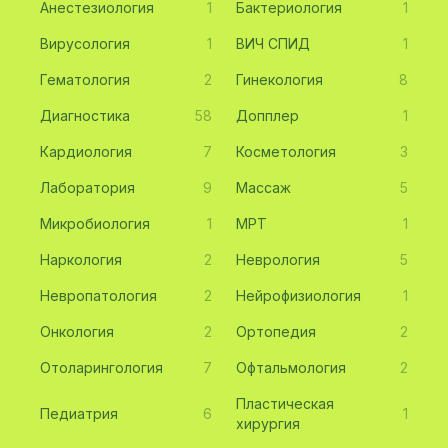
Анестезиология
1
Бактериология
1
Вирусология
1
ВИЧ СПИД
1
Гематология
2
Гинекология
8
Диагностика
58
Допплер
1
Кардиология
7
Косметология
3
Лаборатория
9
Массаж
5
Микробиология
1
МРТ
1
Наркология
2
Неврология
5
Невропатология
2
Нейрофизиология
1
Онкология
2
Ортопедия
2
Отоларингология
7
Офтальмология
2
Пластическая
Педиатрия
6
1
хирургия