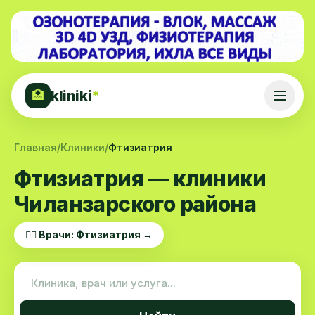
kliniki
*
🏥
Главная
/
Клиники
/
Фтизиатрия
Фтизиатрия — клиники
Чиланзарского района
👨‍⚕️ Врачи: Фтизиатрия →