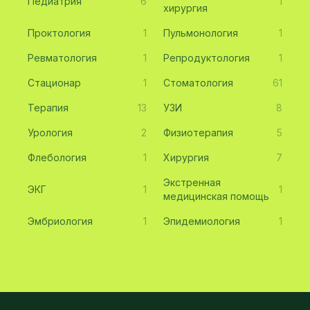
Педиатрия
6
1
хирургия
Проктология
1
Пульмонология
1
Ревматология
1
Репродуктология
1
Стационар
1
Стоматология
61
Терапия
13
УЗИ
8
Урология
2
Физиотерапия
5
Флебология
1
Хирургия
7
Экстренная
ЭКГ
1
1
медицинская помощь
Эмбриология
1
Эпидемиология
1