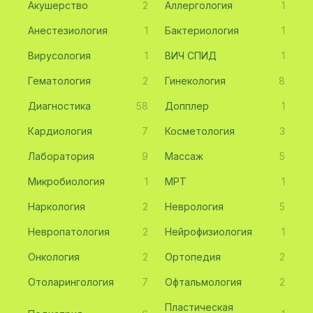
Акушерство
2
Аллергология
1
Анестезиология
1
Бактериология
1
Вирусология
1
ВИЧ СПИД
1
Гематология
2
Гинекология
8
Диагностика
58
Допплер
1
Кардиология
7
Косметология
3
Лаборатория
9
Массаж
5
Микробиология
1
МРТ
1
Наркология
2
Неврология
5
Невропатология
2
Нейрофизиология
1
Онкология
2
Ортопедия
2
Отоларингология
7
Офтальмология
2
Пластическая