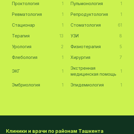
Проктология
1
Пульмонология
1
Ревматология
1
Репродуктология
1
Стационар
1
Стоматология
61
Терапия
13
УЗИ
8
Урология
2
Физиотерапия
5
Флебология
1
Хирургия
7
Экстренная
ЭКГ
1
1
медицинская помощь
Эмбриология
1
Эпидемиология
1
Клиники и врачи по районам Ташкента