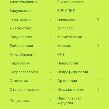
Анестезиология
1
Бактериология
1
Вирусология
1
ВИЧ СПИД
1
Гематология
2
Гинекология
8
Диагностика
58
Допплер
1
Кардиология
7
Косметология
3
Лаборатория
9
Массаж
5
Микробиология
1
МРТ
1
Наркология
2
Неврология
5
Невропатология
2
Нейрофизиология
1
Онкология
2
Ортопедия
2
Отоларингология
7
Офтальмология
2
Пластическая
Педиатрия
6
1
хирургия