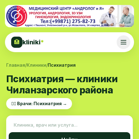
kliniki
*
🏥
Главная
/
Клиники
/
Психиатрия
Психиатрия — клиники
Чиланзарского района
👨‍⚕️ Врачи: Психиатрия →