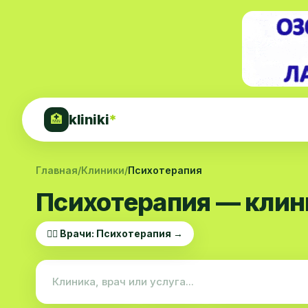
kliniki
*
🏥
Главная
/
Клиники
/
Психотерапия
Психотерапия — клин
👨‍⚕️ Врачи: Психотерапия →