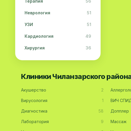
Терапия
56
Неврология
51
УЗИ
51
Кардиология
49
Хирургия
36
Физиотерапия
31
Косметология
28
Клиники Чиланзарского район
Урология
28
Акушерство
2
Аллергол
Офтальмология
26
Вирусология
1
ВИЧ СПИ
Дерматология
23
Диагностика
58
Допплер
Эндокринология
21
Лаборатория
9
Массаж
Невропатология
21