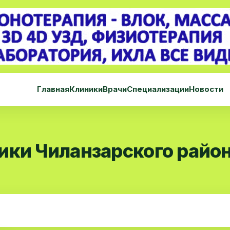
Главная
Клиники
Врачи
Специализации
Новости
ики Чиланзарского райо