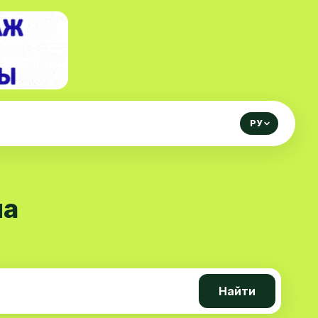
РУ
на
Найти