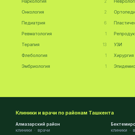
Наркология
2
Невролог
Эмбриология
20
Онкология
2
Ортопед
Педиатрия
Акушерство
19
6
Пластиче
Ревматология
1
Репродук
Ортопедия
19
Терапия
13
УЗИ
Массаж
18
Флебология
1
Хирургия
Репродуктология
16
Эмбриология
1
Эпидемио
ЭКГ
16
Гастроэнтерология
13
Андрология
12
Стационар
11
Клиники и врачи по районам Ташкента
Аллергология
10
Алмазарский район
Бектемирс
клиники
·
врачи
клиники
·
Психология
9