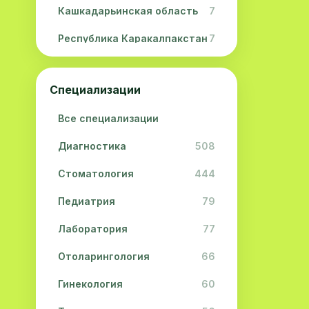
Кашкадарьинская область
7
Республика Каракалпакстан
7
Навоийская область
5
Специализации
Джизакская область
3
Все специализации
Сурхандарьинская область
2
Диагностика
508
Сырдарьинская область
2
Стоматология
444
Хорезмская область
2
Педиатрия
79
Лаборатория
77
Отоларингология
66
Гинекология
60