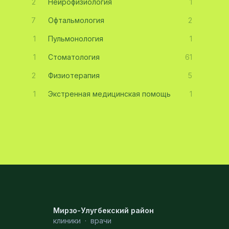
2
Нейрофизиология
1
7
Офтальмология
2
1
Пульмонология
1
1
Стоматология
61
2
Физиотерапия
5
1
Экстренная медицинская помощь
1
Мирзо-Улугбекский район
клиники
·
врачи