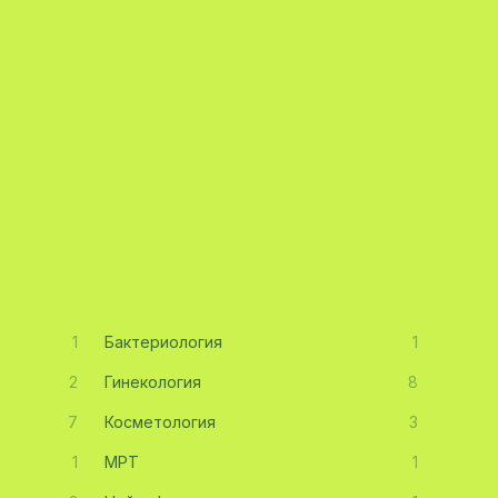
1
Бактериология
1
2
Гинекология
8
7
Косметология
3
1
МРТ
1