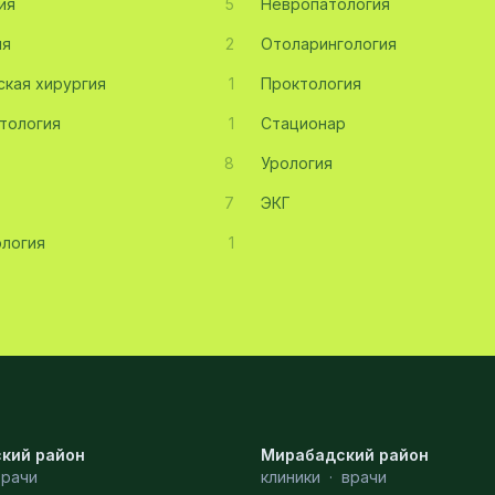
ия
5
Невропатология
ия
2
Отоларингология
ская хирургия
1
Проктология
тология
1
Стационар
8
Урология
7
ЭКГ
логия
1
кий район
Мирабадский район
врачи
клиники
·
врачи