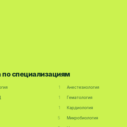
а по специализациям
огия
1
Анестезиология
Д
1
Гематология
1
Кардиология
5
Микробиология