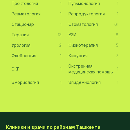
Проктология
1
Пульмонология
1
Ревматология
1
Репродуктология
1
Стационар
1
Стоматология
61
Терапия
13
УЗИ
8
Урология
2
Физиотерапия
5
Флебология
1
Хирургия
7
Экстренная
ЭКГ
1
1
медицинская помощь
Эмбриология
1
Эпидемиология
1
Клиники и врачи по районам Ташкента