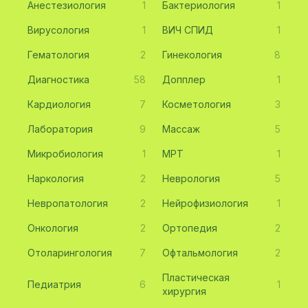
Анестезиология
1
Бактериология
1
Вирусология
1
ВИЧ СПИД
1
Гематология
2
Гинекология
8
Диагностика
58
Допплер
1
Кардиология
7
Косметология
3
Лаборатория
9
Массаж
5
Микробиология
1
МРТ
1
Наркология
2
Неврология
5
Невропатология
2
Нейрофизиология
1
Онкология
2
Ортопедия
2
Отоларингология
7
Офтальмология
2
Пластическая
Педиатрия
6
1
хирургия