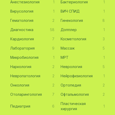
Анестезиология
1
Бактериология
1
Вирусология
1
ВИЧ СПИД
1
Гематология
2
Гинекология
8
Диагностика
58
Допплер
1
Кардиология
7
Косметология
3
Лаборатория
9
Массаж
5
Микробиология
1
МРТ
1
Наркология
2
Неврология
5
Невропатология
2
Нейрофизиология
1
Онкология
2
Ортопедия
2
Отоларингология
7
Офтальмология
2
Пластическая
Педиатрия
6
1
хирургия