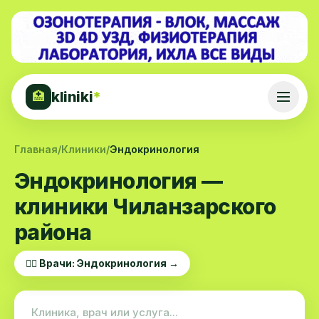
kliniki
*
🏥
Главная
/
Клиники
/
Эндокринология
Эндокринология —
клиники Чиланзарского
района
👨‍⚕️ Врачи: Эндокринология →