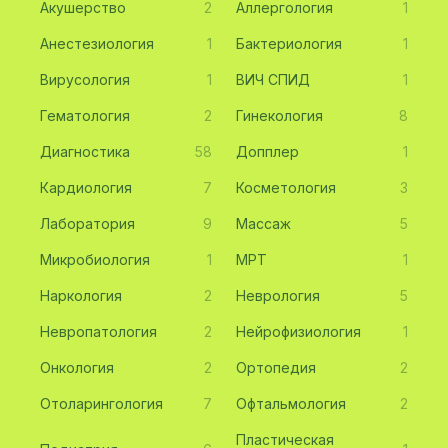
Акушерство
2
Аллергология
1
Анестезиология
1
Бактериология
1
Вирусология
1
ВИЧ СПИД
1
Гематология
2
Гинекология
8
Диагностика
58
Допплер
1
Кардиология
7
Косметология
3
Лаборатория
9
Массаж
5
Микробиология
1
МРТ
1
Наркология
2
Неврология
5
Невропатология
2
Нейрофизиология
1
Онкология
2
Ортопедия
2
Отоларингология
7
Офтальмология
2
Пластическая