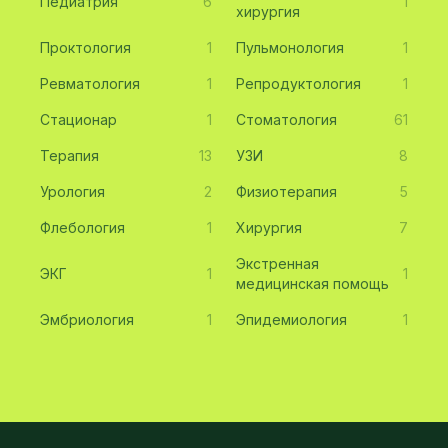
Педиатрия
6
1
хирургия
Проктология
1
Пульмонология
1
Ревматология
1
Репродуктология
1
Стационар
1
Стоматология
61
Терапия
13
УЗИ
8
Урология
2
Физиотерапия
5
Флебология
1
Хирургия
7
Экстренная
ЭКГ
1
1
медицинская помощь
Эмбриология
1
Эпидемиология
1