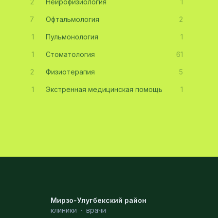
2
Нейрофизиология
1
7
Офтальмология
2
1
Пульмонология
1
1
Стоматология
61
2
Физиотерапия
5
1
Экстренная медицинская помощь
1
Мирзо-Улугбекский район
клиники
·
врачи