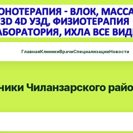
Главная
Клиники
Врачи
Специализации
Новости
ники Чиланзарского рай