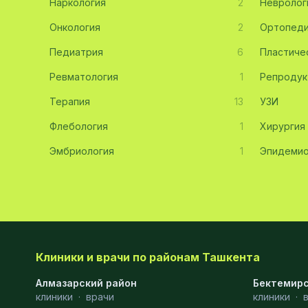
Наркология
2
Невролог
Эмбриология
20
Онкология
2
Ортопед
Педиатрия
Акушерство
19
6
Пластиче
Ревматология
1
Репродук
Ортопедия
19
Терапия
13
УЗИ
Массаж
18
Флебология
1
Хирургия
Репродуктология
16
Эмбриология
1
Эпидемио
ЭКГ
16
Гастроэнтерология
13
Андрология
12
Стационар
11
Клиники и врачи по районам Ташкента
Аллергология
10
Алмазарский район
Бектемирс
клиники
·
врачи
клиники
·
Психология
9