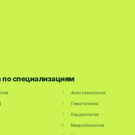
а по специализациям
огия
1
Анестезиология
Д
1
Гематология
1
Кардиология
5
Микробиология