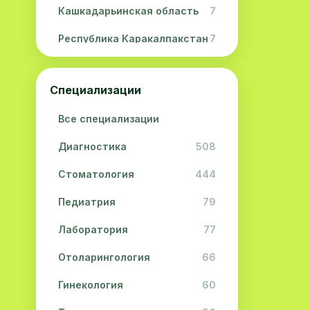
Кашкадарьинская область
7
Республика Каракалпакстан
7
Навоийская область
5
Специализации
Джизакская область
3
Все специализации
Сурхандарьинская область
2
Диагностика
508
Сырдарьинская область
2
Стоматология
444
Хорезмская область
2
Педиатрия
79
Лаборатория
77
Отоларингология
66
Гинекология
60