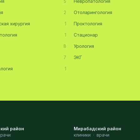
ия
5
Невропатология
ия
2
Отоларингология
ская хирургия
1
Проктология
тология
1
Стационар
8
Урология
7
ЭКГ
логия
1
кий район
Мирабадский район
врачи
клиники
·
врачи