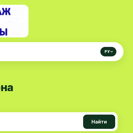
РУ
она
Найти