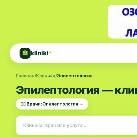
kliniki
*
🏥
Главная
/
Клиники
/
Эпилептология
Эпилептология — кли
👨‍⚕️ Врачи: Эпилептология →