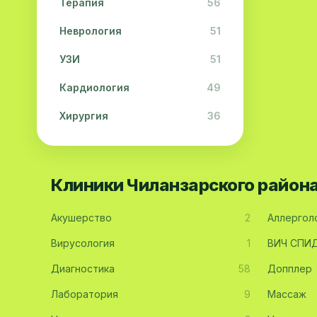
Терапия
56
Неврология
51
УЗИ
51
Кардиология
49
Хирургия
36
Физиотерапия
31
Косметология
28
Клиники Чиланзарского район
Урология
28
Акушерство
2
Аллергол
Офтальмология
26
Вирусология
1
ВИЧ СПИ
Дерматология
23
Диагностика
58
Допплер
Эндокринология
21
Лаборатория
9
Массаж
Невропатология
21