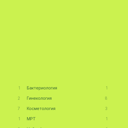
1
Бактериология
1
2
Гинекология
8
7
Косметология
3
1
МРТ
1